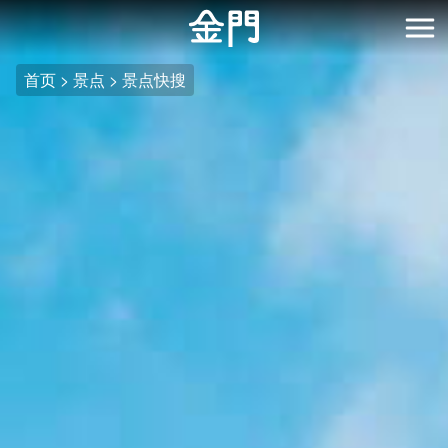
:::
跳
到
开
主
首页
景点
景点快搜
要
内
容
区
块