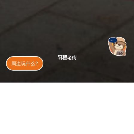
阳翟老街
金門旅遊神
周边玩什么?
星期四：24 小时营业
开放状态
开放中
今日天气
33
°C
10
%
更新
：
2025-05-08
13.4 万
4.3
人气
分