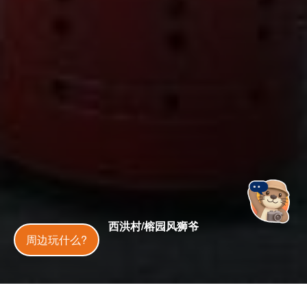
西洪村/榕园风狮爷
金門旅遊神
周边玩什么?