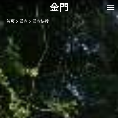
:::
跳
到
开
主
首页
景点
景点快搜
要
内
容
区
块