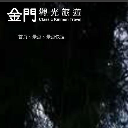
:::
跳
到
主
要
内
:::
首页
景点
景点快搜
容
区
块