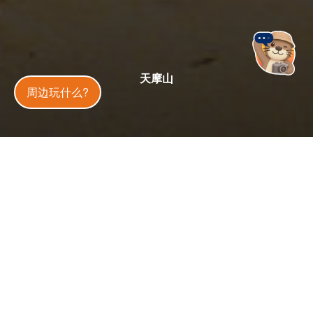
天摩山
金門旅遊神
周边玩什么?
星期六：24 小时营业
开放状态
开放中
今日天气
29
°C
30
%
更新
：
2025-05-26
4.1 万
4.5
人气
分
位於青屿北方的天摩山，海拔高度约63公尺，为金门东北
角的制高点，更是早期的国军观测所。这个由军事据点转变
而来的天摩山步道，已开放一般民众游赏，登顶後，视野开