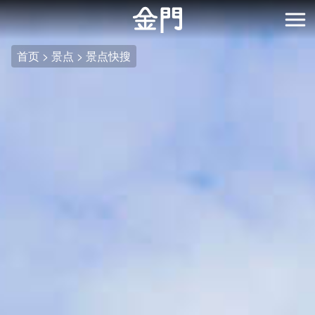
:::
跳
到
开
主
首页
景点
景点快搜
要
内
容
区
块