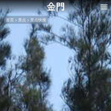
:::
跳
到
开
主
首页
景点
景点快搜
要
内
容
区
块