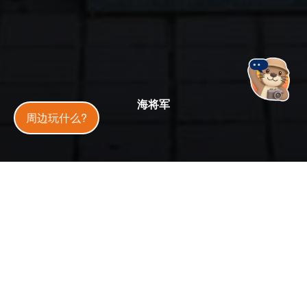
海将军
金門旅遊神
周边玩什么?
全天
开放状态
开放中
今日天气
36
°C
30
%
更新
：
2019-09-17
2.8 万
人气
海将军是位於金门南海岸E-094据点与黄海堡间的一间小
庙，根据落成志是1997年由当时金东师夏兴连所建，高大
威武，全身红色披着金黄色盔甲，正对金门西南端被称为