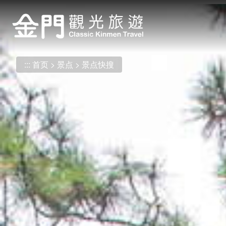
:::
跳
到
主
要
内
:::
首页
景点
景点快搜
容
区
块