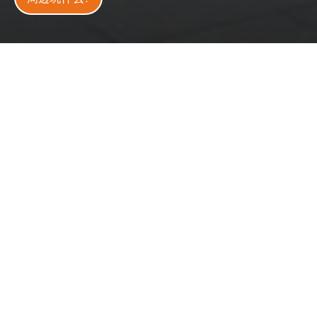
星期日：08:30 – 17:00
开放状态
开放中
今日天气
31
°C
70
%
更新
：
2026-02-25
8 万
4.3
人气
分
这样玩最凉快
雨天好去处
玩乐攻略
免费的影音与解说导览。
备有高倍望远镜可以眺望厦门景观。