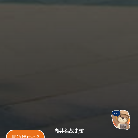
湖井头战史馆
金門旅遊神
周边玩什么?