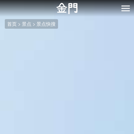
:::
跳
到
开
主
首页
景点
景点快搜
要
内
容
区
块