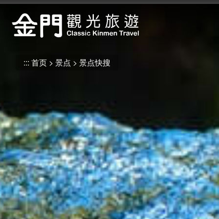
:::
跳
到
主
要
内
:::
首页
景点
景点快搜
容
区
块