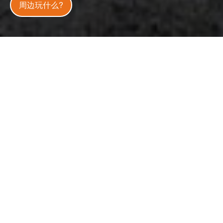
周边玩什么?
全天
开放状态
开放中
今日天气
28
°C
30
%
更新
：
2024-12-10
1.4 万
4.5
人气
分
吕厝村共有两尊风狮爷，此尊恰似牧羊犬的石雕风狮爷，供
奉在22号民宅菜园中的石狮爷，坐西南向东北，狮身高81
公分，宽度与深度同为30公分。
想要一睹石狮爷庐山真面目者，必须循者村中蜿蜒小径，才
能如愿地在菜园树丛下找到标的物，隆起而夸张的鼻梁最是
引人注意〪