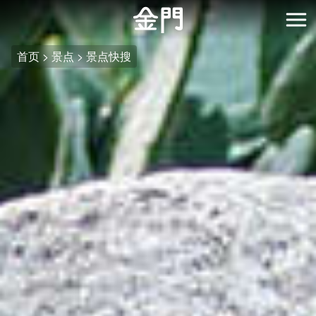
:::
跳
到
开
主
首页
景点
景点快搜
要
内
容
区
块