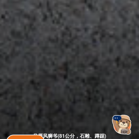
吕厝风狮爷(81公分，石雕、蹲踞)
金門旅遊神