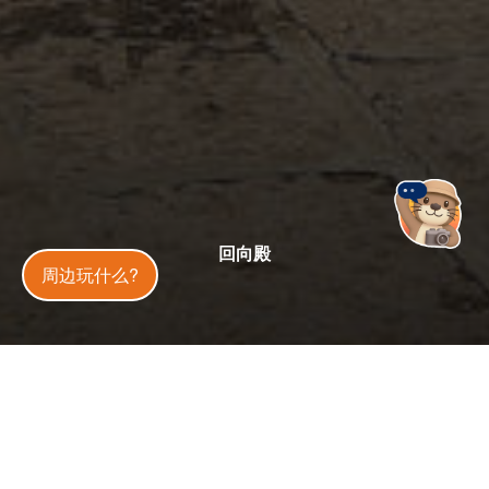
回向殿
金門旅遊神
周边玩什么?
全天
开放状态
开放中
今日天气
32
°C
20
%
更新
：
2020-06-20
1.9 万
5
人气
分