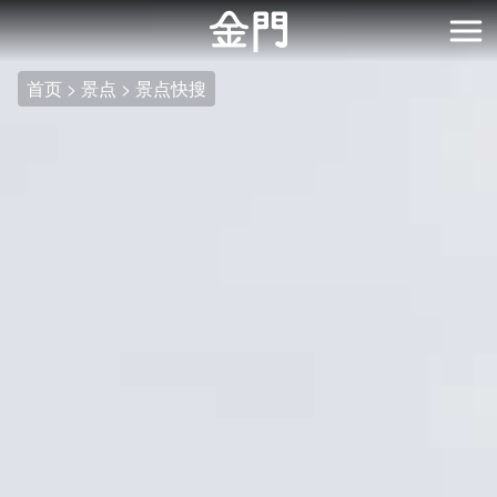
:::
跳
到
开
主
首页
景点
景点快搜
要
内
容
区
块