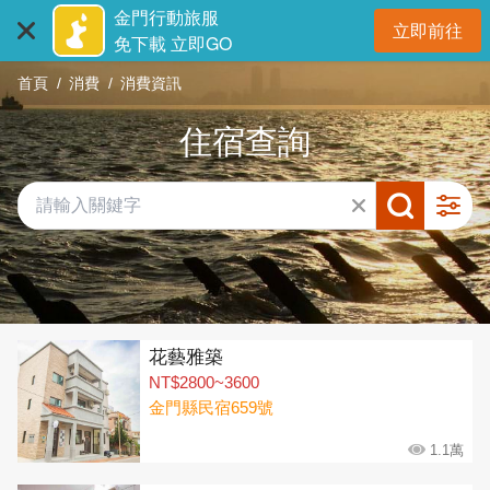
:::
跳
金門行動旅服
立即前往
到
開
免下載 立即GO
主
首頁
消費
消費資訊
要
內
住宿查詢
容
區
塊
共有 315 間店家
花藝雅築
NT$2800~3600
金門縣民宿659號
1.1萬