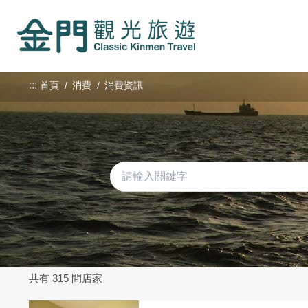
:::
跳
到
主
要
內
:::
首頁
消費
消費資訊
容
區
塊
共有 315 間店家