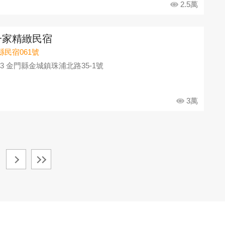
2.5萬
一家精緻民宿
縣民宿061號
93 金門縣金城鎮珠浦北路35-1號
3萬