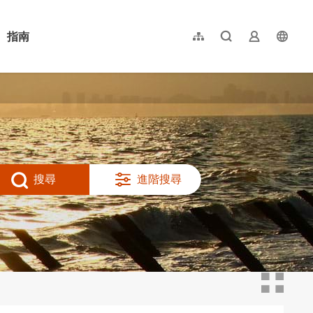
指南
網站導覽
全文檢索
業者登入
langu
简体中文
English
日本語
한국어
搜尋
進階搜尋