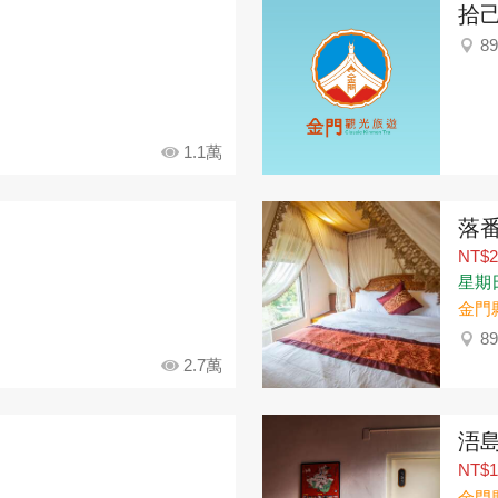
拾
8
1.1萬
落
NT$2
星期日：
金門
8
2.7萬
浯
NT$1
金門