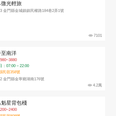
己微光輕旅
93 金門縣金城鎮鎮民權路184巷2弄1號
7101
番至南洋
980~3880
07:00 – 22:00
縣民宿358號
92 金門縣金寧鄉湖南176號
4.2萬
島魁星背包棧
200~2400
縣民宿809號