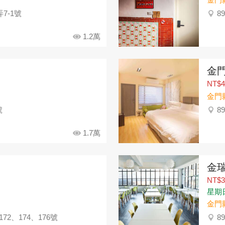
7-1號
8
1.2萬
金
NT$4
金門
號
8
1.7萬
金
NT$3
星期
金門
2、174、176號
8