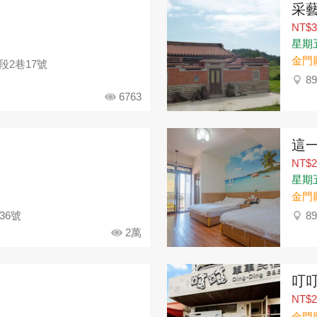
采
NT$3
星期五：
金門
段2巷17號
8
6763
這
NT$2
星期五：
金門
36號
8
2萬
叮
NT$2
金門