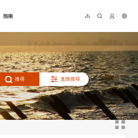
指南
網站導覽
全文檢索
業者登入
langu
简体中文
English
日本語
한국어
搜尋
進階搜尋