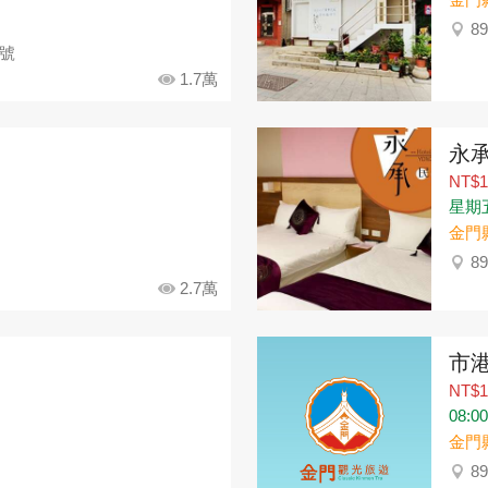
8
7號
1.7萬
永
NT$1
星期五：
金門
8
2.7萬
市
NT$1
08:0
金門
8