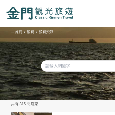
:::
跳
到
主
要
內
:::
首頁
消費
消費資訊
容
區
塊
共有 315 間店家