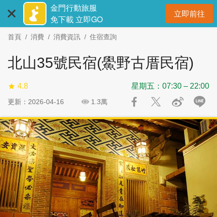
:::
跳
跳
金門行動旅服
立即前往
到
過
開
免下載 立即GO
主
社
首頁
消費
消費資訊
住宿查詢
要
群
內
分
北山35號民宿(鱟野古厝民宿)
容
享
區
4.8
星期五：07:30 – 22:00
塊
更新：2026-04-16
1.3萬