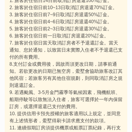
1. 旅客於住宿日14日前取消訂房退還100%訂金。
2. 旅客於住宿日前10~13日取消訂房退還70%訂金。
3. 旅客於住宿日前7~9日取消訂房退還50%訂金。
4. 旅客於住宿日前4~6日取消訂房退還40%訂金。
5. 旅客於住宿日前2~3日取消訂房退還30%訂金。
6. 旅客於住宿日前一日取消訂房退還20%訂金。
7. 旅客於住宿日當天取消訂房者不予退還訂金。當天
通知、怠於通知，以致當日未實際入住者不予退還已支
付的所有費用。
8.支付訂金或費用後，因故而須更改日期，請事前通
知。若欲更改的日期已無空房，鱟墅會協助旅客改訂其
他民宿；若旅客另有其他住宿規劃，則同取消訂房之規
則退還訂金。
9. 若遇颱風、3-5月金門霧季等氣候因素，飛機航班、
船期停駛等以致無法入住者，旅客可選擇於一年內保留
訂房，或選擇退還已支付的費用。
10. 提供信用卡預先授權的旅客適用以上規定，並同意
有上述情形者，鱟墅得刷卡請求應支付的款項。
11. 連續假期訂房須提供機票或船票訂票紀錄，再行支