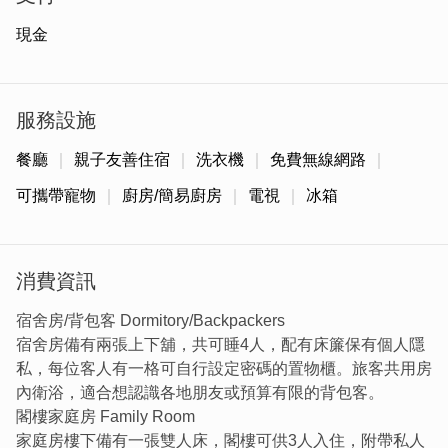
力。
現金
服務設施
餐廳
親子友善住宿
洗衣機
免費無線網路
可攜帶寵物
廚房/簡易廚房
電視
冰箱
消費資訊
宿舍房/背包客 Dormitory/Backpackers
宿舍房備有兩張上下舖，共可睡4人，配有床簾保有個人隱
民宿就位金門島西北角，西北角全劃為國家公園管理，有許
私，每位客人有一格可自行設定密碼的置物櫃。旅客共用房
多自然景點如雙鯉濕地自然中心、北山海堤、鱟保育區、北
內衛浴，適合想認識各地朋友或預算有限的背包客。
山播音牆，春秋兩季有大片的麥田或高粱田，非常適合外
閣樓家庭房 Family Room
拍，可以騎腳踏車順著寧湖路、慈湖路和南山林道，一路上
家庭房樓下備有一張雙人床，閣樓可供3人入住，附帶私人