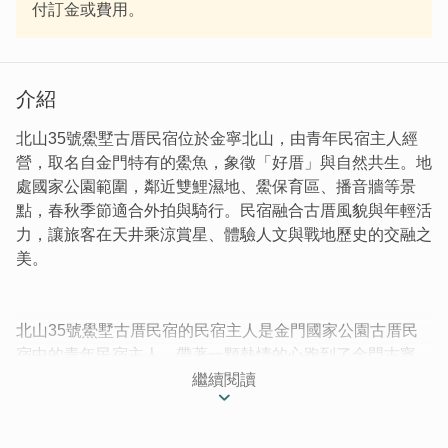
付訂金或費用。
介紹
北山35號鱟墅古厝民宿位於金寧北山，由青年民宿主人經
營，取名自金門特有的鱟魚，象徵「好厝」與自然共生。地
處國家公園範圍，鄰近雙鯉濕地、鱟保育區、播音牆等景
點，春秋季節適合外拍與騎行。民宿融合古厝風貌與年輕活
力，讓旅客在天井乘涼賞星、體驗人文與戰地歷史的交融之
美。
北山35號鱟墅古厝民宿的民宿主人是金門國家公園古厝民
宿中的青年民宿主人，帶著一顆熱情的心跑到了金門古寧
頭，愛上了這個雙鯉湖畔村落的風景秀麗。
繼續閱讀