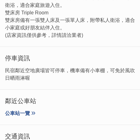
樹木繁盛，是典型的綠色隧道，騎乘起來也非常的輕鬆舒
衛浴，適合家庭旅遊入住。
適。晚上時可以到慈湖看夜晚的廈門天際線，或是在民宿天
雙床房 Triple Room
井乘涼看星星聊天，非常愜意。喜歡軍事歷史的人，可以看
雙床房備有一張雙人床及一張單人床，附帶私人衛浴，適合
看北山古洋樓共軍指揮所殘存的牆面、古寧頭戰史館或和平
小家庭或好朋友結伴入住。
紀念園區，感受戰地風情。
(店家資訊僅供參考，詳情請洽業者)
停車資訊
民宿鄰近空地廣場皆可停車，機車備有小車棚，可免於風吹
日晒雨淋喔
鄰近公車站
公車站一覽
交通資訊