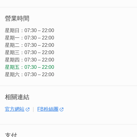
營業時間
星期日：07:30 – 22:00
星期一：07:30 – 22:00
星期二：07:30 – 22:00
星期三：07:30 – 22:00
星期四：07:30 – 22:00
星期五：07:30 – 22:00
星期六：07:30 – 22:00
相關連結
鱟墅取名自金門特有的鱟魚，又名馬蹄蟹，英文是
horseshoe crab，「馬蹄」意外地和鱟墅有著奇妙的諧音，
官方網站
FB粉絲團
閩南語又可唸做
「好厝」，意為好房子。我希望來到這裡的人，都可以看看
我們的生活環境是可以如此詩情畫意，人文和自然可以共存
結合，老房子內也能夠裝著年輕的靈魂，為更好的生活而努
支付