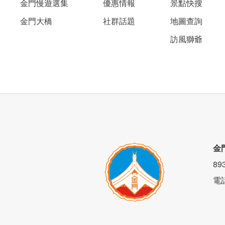
金門慢遊選集
優惠情報
景點快搜
金門大橋
社群話題
地圖查詢
訪風獅爺
金
8
電