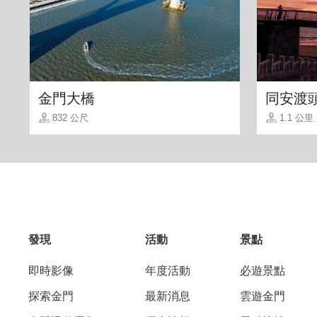
「觀海雙人房」
被陽光喚醒的幸福日常，入住此房型便可
金門大橋
同安渡
好的一天，盥洗後不妨走到陽台眺望風景，
832 公尺
1.1 公里
發現
活動
景點
即時影像
年度活動
必遊景點
探索金門
最新消息
雲遊金門