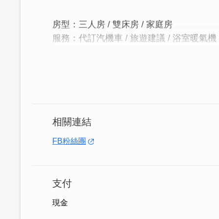
房型：三人房 / 雙床房 / 家庭房
服務：代訂汽機車 / 旅遊建議 / 浴室暖氣機
│享受大自然，田園裡的觀海民宿│
外出旅遊遠離都市塵囂，來「鄉居民宿」
陽台，有桌椅可輕鬆欣賞金門大橋、無敵
相關連結
FB粉絲團
支付
現金