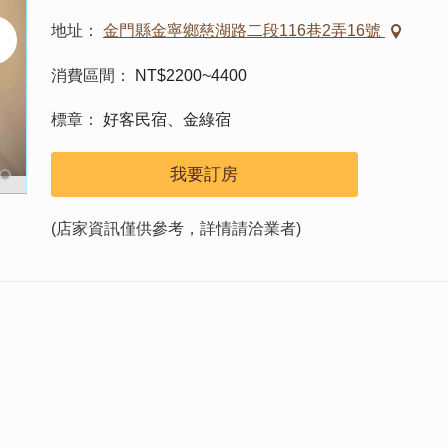
地址
金門縣金寧鄉慈湖路二段116巷2弄16號
消費區間
NT$2200~4400
標章
好客民宿、金綠宿
我要訂房
(店家資訊僅供參考，詳情請洽業者)