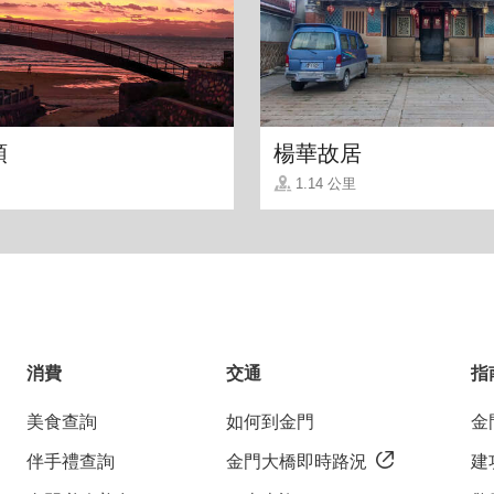
體驗到！看著穿過落地窗照亮房間的閃耀光芒，開啟美
頭
楊華故居
一望無際的直視大海真的好過癮~
1.14 公里
消費
交通
指
美食查詢
如何到金門
金
伴手禮查詢
金門大橋即時路況
建