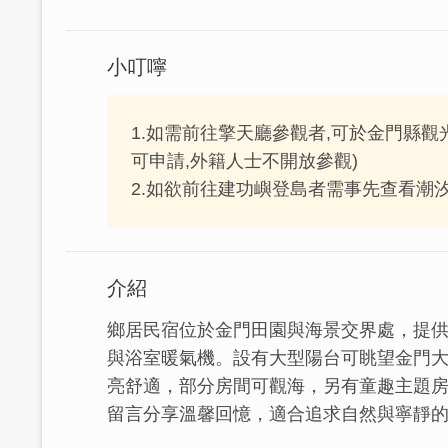
小叮嚀
1.如需前往擎天廳參觀者,可於金門縣
可申請,外籍人士不開放參觀)
2.如欲前往建功嶼登島者需事先查看潮
介紹
鄉居民宿位於金門田園與海景交界處，提
與浴室暖氣機。設有大型陽台可眺望金門
亮舒適，部分房間可觀海，另有童趣主題
留言分享溫馨回憶，適合追求自然與寧靜