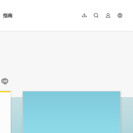
指南
網站導覽
全文檢索
業者登入
langu
简体中文
English
日本語
한국어
:::