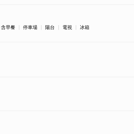
含早餐
停車場
陽台
電視
冰箱
走，停放汽機車的空間很足夠，對於有租車的旅客來