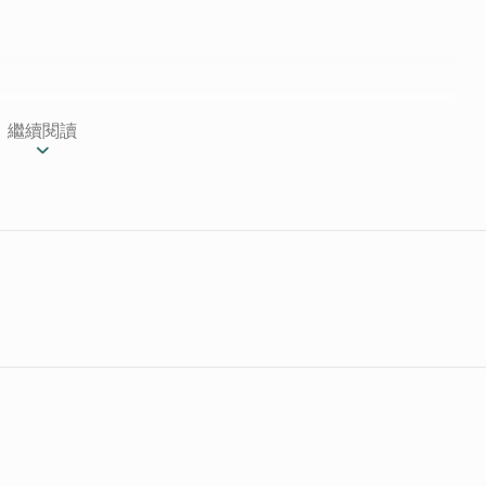
繼續閱讀
一次捕獲田園風光與浪漫觀海風情！頂樓還有戶外大型
海景，以及夜晚的廈門沿岸夜景。