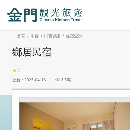
:::
跳
跳
到
過
主
社
要
群
內
分
:::
首頁
消費
消費資訊
住宿查詢
容
享
區
鄉居民宿
塊
5
更新：2026-04-16
2.6萬