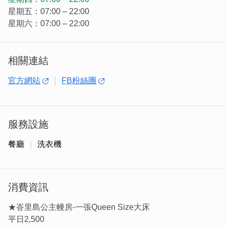
星期五：07:00 – 22:00
星期六：07:00 – 22:00
相關連結
話說十九世紀中葉，中國沿海開放五口通商，吸引了華南沿
官方網站
FB粉絲團
海地區貧苦華工前仆後繼地從原鄉到南洋賺錢，啟動了一波
波金門人「落番」的移民風潮。
服務設施
餐廳
洗衣機
消費資訊
★峇里島公主幔房-一張Queen Size大床
平日2,500