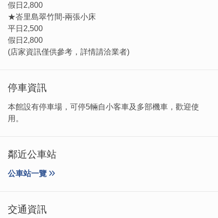
假日2,800
★峇里島翠竹間-兩張小床
平日2,500
假日2,800
(店家資訊僅供參考，詳情請洽業者)
停車資訊
本館設有停車場，可停5輛自小客車及多部機車，歡迎使
用。
鄰近公車站
公車站一覽
交通資訊
金門「番客」 隨著時代潮流踏上異國土地打拼發展，不僅