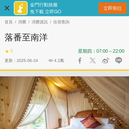
:::
跳
跳
金門行動旅服
立即前往
到
過
開
免下載 立即GO
主
社
首頁
消費
消費資訊
住宿查詢
要
群
內
分
落番至南洋
容
享
區
5
星期四：07:00 – 22:00
塊
更新：2025-06-24
4.2萬