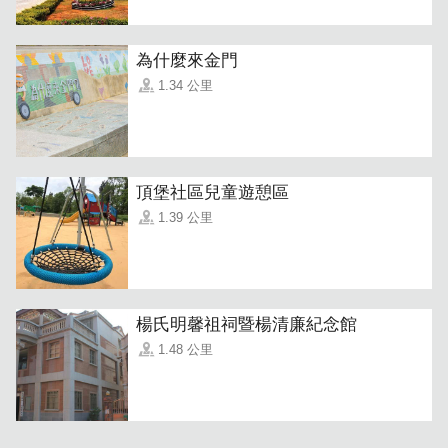
為什麼來金門
1.34 公里
頂堡社區兒童遊憩區
1.39 公里
民宿的男女主人曾經前往澳洲打拼兩年，飽嚐許多酸甜苦辣
楊氏明馨祖祠暨楊清廉紀念館
的過程，也在國外看到許多有關華人早期在異鄉篳路藍縷的
1.48 公里
紀錄與照片，能夠感同身受。因此想與更多人分享這一段鮮
為人知的歷史故事。