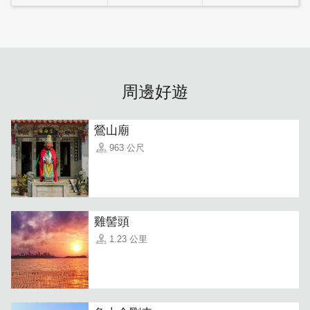
周邊好遊
鶯山廟
963 公尺
雞髻頭
1.23 公里