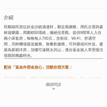
介紹
田鄰綠民宿位於金沙鎮浦邊村，鄰近風獅爺、周氏古厝與森
林遊樂園，周圍稻田環繞，擁絕佳景觀。提供9間單人入住
兩小床套房，每晚每人700元，含衛浴、Wi-Fi、舒適空
間，另附機場接送服務。無餐飲服務，可外購或叫外送。建
築為新穎洋房，頂樓可遠眺太武山，適合返金旅人享受慢活
假期與獨處時光。
配合「返金外宿金
放
心」活動住宿方案：
單日訂房價格：兩張小床套房衛浴設備齊全一晚一人住700
元
繼續閱讀
是否提供機場接送：是
是否提供餐飲：否，入住者自行外購，或者叫外送
(foodpanda等等)。