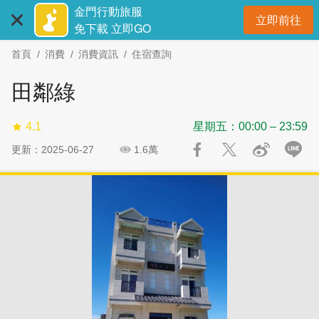
:::
跳
跳
金門行動旅服
立即前往
到
過
開
免下載 立即GO
主
社
首頁
消費
消費資訊
住宿查詢
要
群
內
分
田鄰綠
容
享
區
4.1
星期五：00:00 – 23:59
塊
更新：2025-06-27
1.6萬