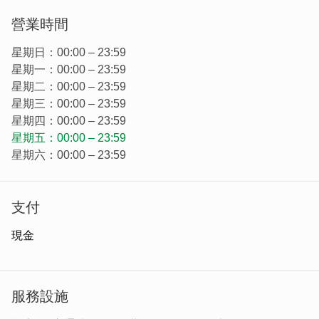
可提供房間數：9
營業時間
位在金沙鎮浦邊村內，靠近浦邊風獅爺、周氏古厝、金沙水
庫與金門森林遊樂園等知名景點，擁有可望天看稻浪的絕佳
星期日：00:00 – 23:59
地理位置，在這裡，不論是想欣賞日出思考一日之計，或看
星期一：00:00 – 23:59
著夕陽細細品味人生，都能夠滿足你的心。
星期二：00:00 – 23:59
「金門住宿‧田鄰綠民宿」為一幢獨棟新穎洋房，四周被綠
星期三：00:00 – 23:59
油油的稻田擁抱，爬上頂樓更可看見太武山美景與高粱田隨
星期四：00:00 – 23:59
風搖擺著，彷彿正演奏一曲愜意的樂章，讓心也跟著沉靜起
星期五：00:00 – 23:59
來。
星期六：00:00 – 23:59
民宿內提供多間優質套房，單床式的設計讓旅人在旅途中也
能夠保有一絲個人空間，房間內以亮麗多彩的色系打造而
支付
成，不論是少女粉、沉穩綠又或是寧靜藍與繽紛黃都令人眼
睛為之一亮，寬敞的空間加上簡約的擺設，散發著無拘的氛
現金
圍，旅人可隨興自在地徜徉於此，在這帶著田園漫活風情的
「金門住宿‧田鄰綠民宿」內享受假期時光。
服務設施