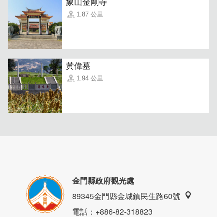
象山金剛寺
1.87 公里
黃偉墓
1.94 公里
金門縣政府觀光處
89345金門縣金城鎮民生路60號
電話
：+886-82-318823