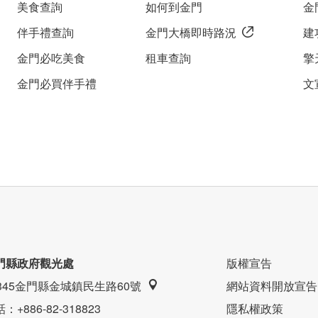
美食查詢
如何到金門
金
伴手禮查詢
金門大橋即時路況
建
金門必吃美食
租車查詢
擎
金門必買伴手禮
文
調，選用最好的設備，讓您恍若身在涵碧樓般的舒適。
門縣政府觀光處
版權宣告
9345金門縣金城鎮民生路60號
網站資料開放宣告
話
：+886-82-318823
隱私權政策