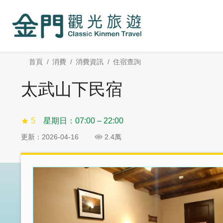
:::
跳
跳
到
過
主
社
要
群
內
分
:::
首頁
消費
消費資訊
住宿查詢
容
享
區
太武山下民宿
塊
5
星期日：07:00 – 22:00
更新：2026-04-16
2.4萬