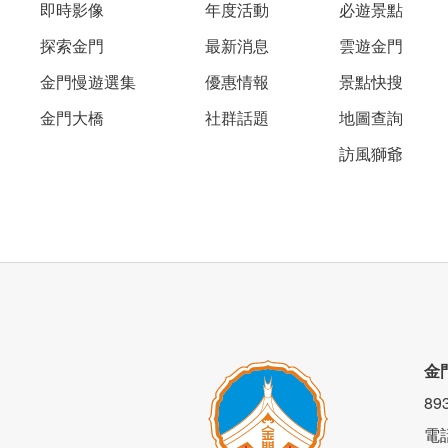
即時影像
年度活動
必遊景點
探索金門
最新消息
雲遊金門
金門慢遊選集
優惠情報
景點快搜
金門大橋
社群話題
地圖查詢
美國進口蕾絲床墊，TOTO衛浴，大金空
訪風獅爺
金
8
電