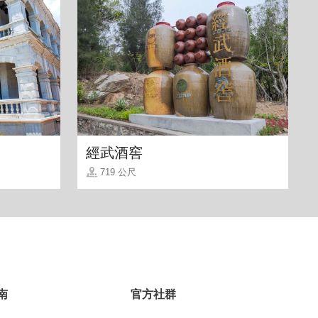
經武酒窖
719 公尺
南
官方社群