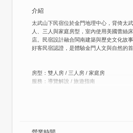
介紹
太武山下民宿位於金門地理中心，背倚太
人、三人與家庭房型，室內使用美國蕾絲床
店。民宿設計融合閩南建築與歷史文化故事，
好客民宿認證，是體驗金門人文與自然的
房型：雙人房 / 三人房 / 家庭房
服務：導覽解說 / 旅遊指南
｜心無二用，情有獨鍾｜
太武山下民宿since1899，古今兼容
劃設計。
營業時間