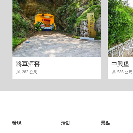
將軍酒窖
中興堡
282 公尺
586 公尺
發現
活動
景點