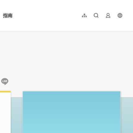
指南
網站導覽
全文檢索
業者登入
langu
简体中文
English
日本語
한국어
:::