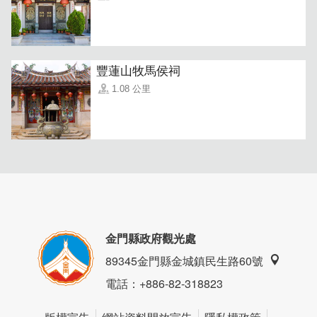
豐蓮山牧馬侯祠
1.08 公里
金門縣政府觀光處
89345金門縣金城鎮民生路60號
電話
：+886-82-318823