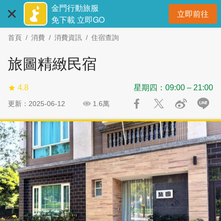
:::
跳
跳
金門行動旅服
立即前往
到
過
開
免下載 立即GO
主
社
首頁
消費
消費資訊
住宿查詢
要
群
內
分
旅圖精緻民宿
容
享
區
4.8
星期四：09:00 – 21:00
塊
更新：2025-06-12
1.6萬