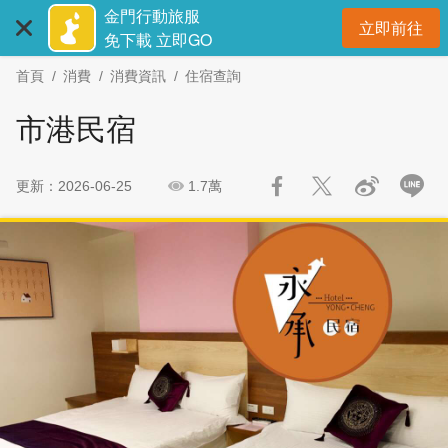
:::
跳
跳
金門行動旅服
立即前往
到
過
開
免下載 立即GO
主
社
首頁
消費
消費資訊
住宿查詢
要
群
內
分
市港民宿
容
享
區
塊
更新：2026-06-25
1.7萬