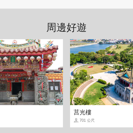
周邊好遊
捨不得起身，當陽光灑落房內時，感受到慵懶的度假
莒光樓
701 公尺