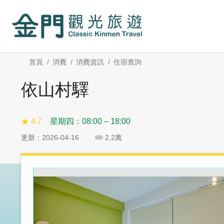
:::
跳
跳
到
過
主
社
要
群
內
分
:::
首頁
消費
消費資訊
住宿查詢
容
享
區
依山村驛
塊
4.7
星期四：08:00 – 18:00
更新：2026-04-16
2.2萬