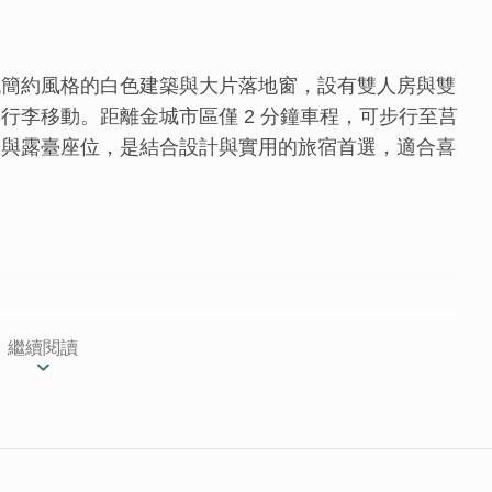
代簡約風格的白色建築與大片落地窗，設有雙人房與雙
行李移動。距離金城市區僅 2 分鐘車程，可步行至莒
品與露臺座位，是結合設計與實用的旅宿首選，適合喜
繼續閱讀
依山村驛，極具線條感的外觀總是吸引路過旅人的目
雅巧思，讓人對民宿內部多了許多想像~