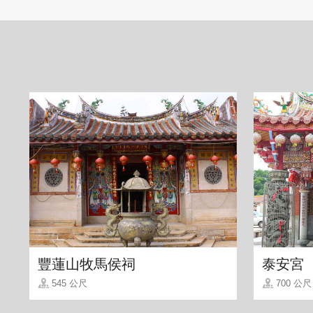
「雙床房」
房內床組是民宿主人精心挑選，躺下保證
感，輕快鮮明的配色讓人很放鬆~
豐蓮山牧馬侯祠
泰安宮
545 公尺
700 公尺