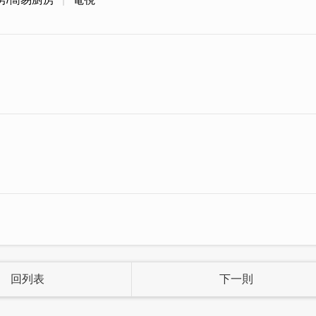
長輩及行李多的旅客能輕鬆上下樓，全家出遊也不需擔
回列表
下一則