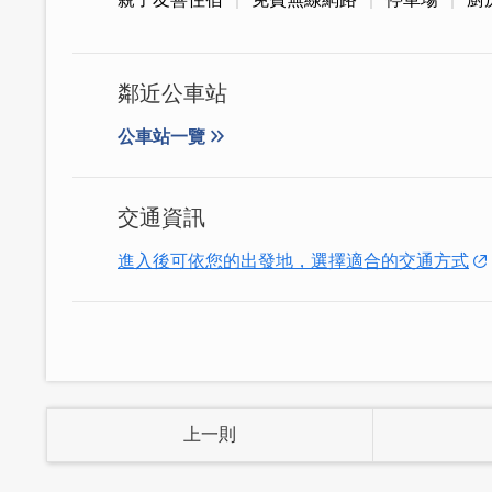
鄰近公車站
兼具美感及實用性，全棟可搭乘電梯，讓
公車站一覽
心不好移動或爬坡太多，實在好放心！
交通資訊
進入後可依您的出發地，選擇適合的交通方式
上一則