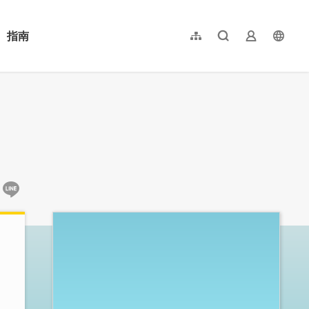
指南
網站導覽
全文檢索
業者登入
langu
简体中文
English
日本語
한국어
:::