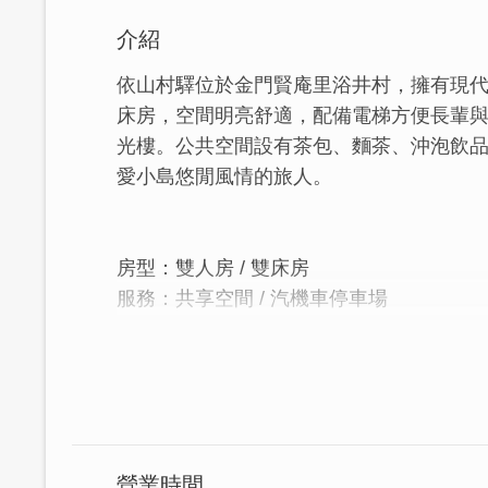
介紹
依山村驛位於金門賢庵里浴井村，擁有現
床房，空間明亮舒適，配備電梯方便長輩與
光樓。公共空間設有茶包、麵茶、沖泡飲
愛小島悠閒風情的旅人。
房型：雙人房 / 雙床房
服務：共享空間 / 汽機車停車場
│現代簡約風，小島的設計感民宿│
座落在金門賢庵里浴井村的獨棟白色建築-
光，大片落地窗不時可看見共享空間裡的典
營業時間