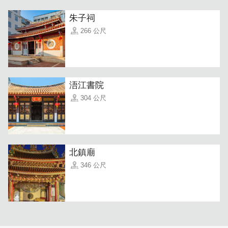
朱子祠
266 公尺
浯江書院
304 公尺
北鎮廟
346 公尺