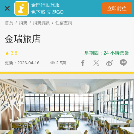
:::
跳
跳
金門行動旅服
立即前往
到
過
開
免下載 立即GO
主
社
首頁
消費
消費資訊
住宿查詢
要
群
內
分
金瑞旅店
容
享
區
3.8
星期四：24 小時營業
塊
更新：2026-04-16
2.5萬