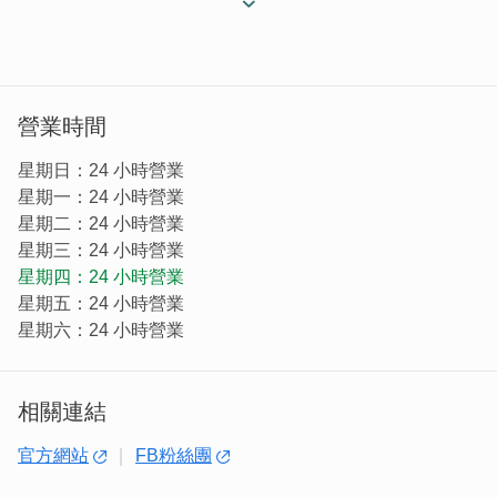
金瑞旅店前身為金門金瑞大飯店，民國八十四年起即對外營
業，經多次翻修與重整後改為今日的金瑞旅店。
營業時間
星期日：24 小時營業
星期一：24 小時營業
星期二：24 小時營業
星期三：24 小時營業
星期四：24 小時營業
星期五：24 小時營業
星期六：24 小時營業
相關連結
距離金門最熱鬧的中興街與著名的模範老街，只需步行五分
官方網站
FB粉絲團
鐘，上街購物，走訪古街及遊覽景點均十分便利。