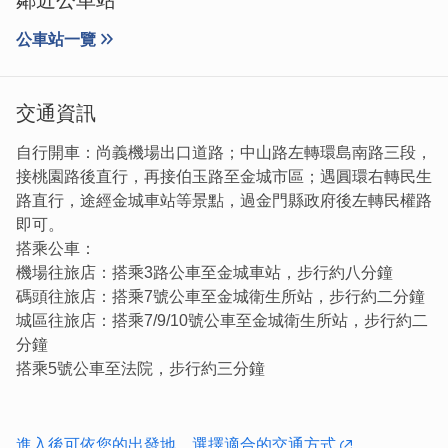
公車站一覽
內部空間舒適溫馨，住宿環境現代時尚，全區域配有免費無
線網路，為全新改裝並注入當地文化元素之設計旅店。
交通資訊
自行開車：尚義機場出口道路；中山路左轉環島南路三段，
接桃園路後直行，再接伯玉路至金城市區；遇圓環右轉民生
路直行，途經金城車站等景點，過金門縣政府後左轉民權路
即可。
搭乘公車：
機場往旅店：搭乘3路公車至金城車站，步行約八分鐘
碼頭往旅店：搭乘7號公車至金城衛生所站，步行約二分鐘
城區往旅店：搭乘7/9/10號公車至金城衛生所站，步行約二
分鐘
搭乘5號公車至法院，步行約三分鐘
專業的服務人員、親切的服務態度，全天候為您提供完整服
進入後可依您的出發地，選擇適合的交通方式