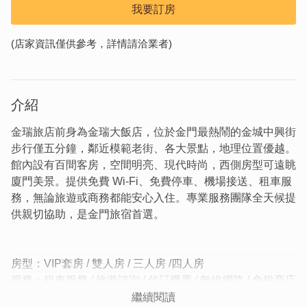
我要訂房
(店家資訊僅供參考，詳情請洽業者)
介紹
金瑞旅店前身為金瑞大飯店，位於金門最熱鬧的金城中興街
步行僅五分鐘，鄰近模範老街、各大景點，地理位置優越。
館內設有百間客房，空間明亮、現代時尚，西側房型可遠眺
廈門美景。提供免費 Wi-Fi、免費停車、機場接送、租車服
務，無論旅遊或商務都能安心入住。專業服務團隊全天候提
供親切協助，是金門旅宿首選。
房型：VIP套房 / 雙人房 / 三人房 /四人房
服務：租車服務 / 旅遊諮詢 / 代訂機票 / 無線網路 / 免稅商店
/ 免費停車 / 機場接送
繼續閱讀