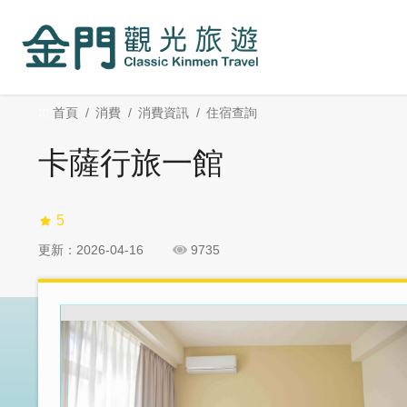
:::
跳
跳
到
過
主
社
要
群
內
分
:::
首頁
消費
消費資訊
住宿查詢
容
享
區
卡薩行旅一館
塊
5
更新：2026-04-16
9735