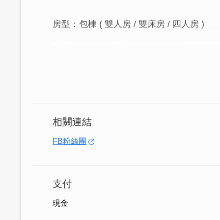
房型：包棟 ( 雙人房 / 雙床房 / 四人房 )
│包棟質感民宿 ‧ 給你家的歸屬感│
卡薩行旅，是一間僅提供「包棟」服務的
地 20餘國，也於海外工作多年。返鄉後
期待的新鮮感，因此僅提供了環境良好的
相關連結
FB粉絲團
支付
現金