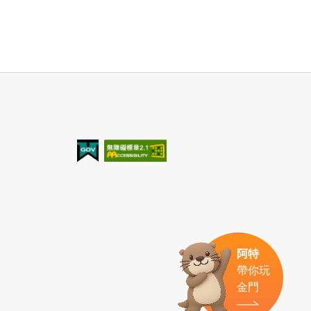
我的e政府
無障礙AA
阿特
帶你玩
金門