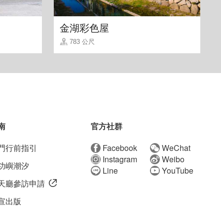
金湖彩色屋
783 公尺
南
官方社群
門行前指引
Facebook
WeChat
Instagram
Weibo
功嶼潮汐
Line
YouTube
天廳參訪申請
宣出版