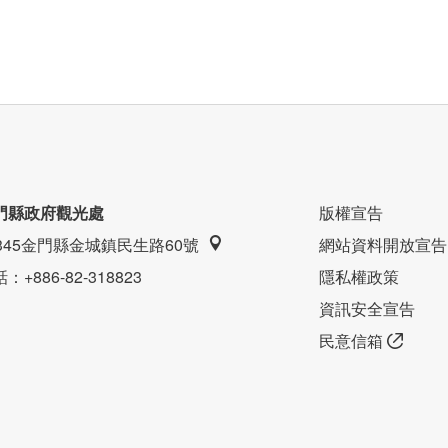
心點，所以往來金門各個景點都非常方便，卡薩行旅一
門縣政府觀光處
版權宣告
碼自助入住，既便利又隱私！
9345金門縣金城鎮民生路60號
網站資料開放宣告
話
：+886-82-318823
隱私權政策
資訊安全宣告
民意信箱