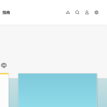
指南
網站導覽
全文檢索
業者登入
langu
简体中文
English
日本語
한국어
:::