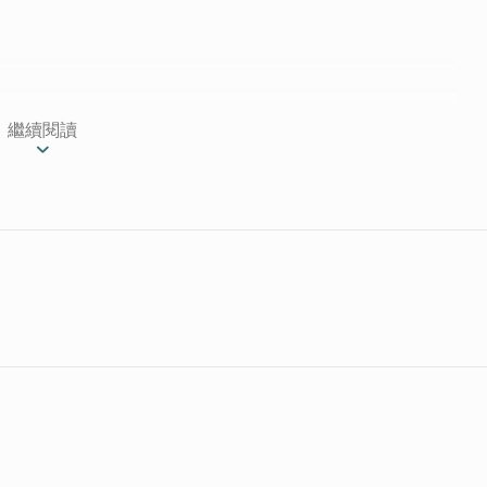
繼續閱讀
金門在地民宿，老闆是位自助旅行實踐家，走訪世界各
從事民宿工作，因為喜歡自助旅行的那種未知探索、與
「包棟」民宿。