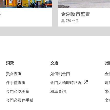
站
金湖新市壁畫
780 公尺
消費
交通
指
美食查詢
如何到金門
金
伴手禮查詢
金門大橋即時路況
建
金門必吃美食
租車查詢
擎
金門必買伴手禮
文