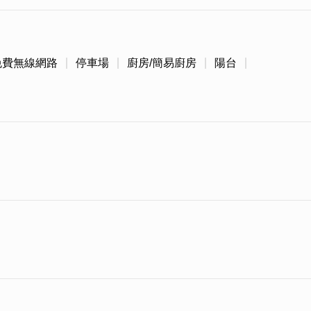
免費無線網路
停車場
廚房/簡易廚房
陽台
義大利文以及西班牙文中是指「家」的意思，所謂的
「人」的感覺，因此才希望提供來金門的旅客，一個既
環境。