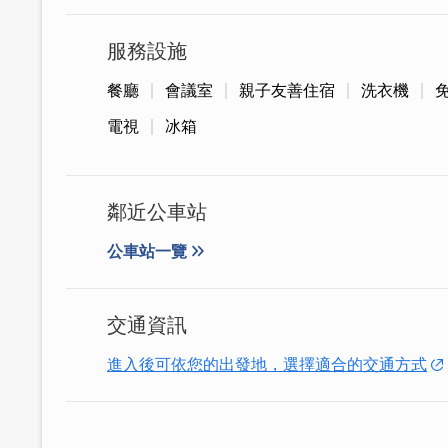
服務設施
餐廳
會議室
親子友善住宿
洗衣機
電視
冰箱
鄰近公車站
公車站一覽
交通資訊
民宿的命名為「卡薩」源自「casa」在
進入後可依您的出發地，選擇適合的交通方式
「家」不能只是冷冰冰的建築物，還要有
舒適又有溫度、同時兼具隱私的包棟住宿