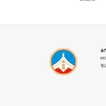
民宿位於金門金湖市區，也因位於金門中
金
館與二館僅相距 100公尺，旅客憑門鎖密
8
電