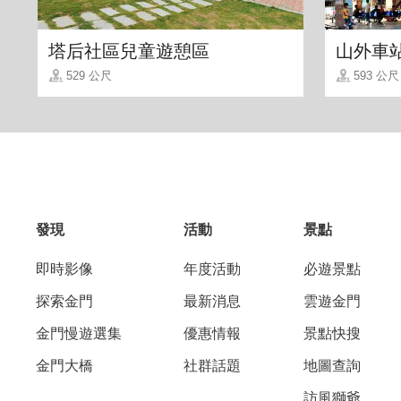
塔后社區兒童遊憩區
山外車
529 公尺
593 公尺
發現
活動
景點
即時影像
年度活動
必遊景點
探索金門
最新消息
雲遊金門
金門慢遊選集
優惠情報
景點快搜
金門大橋
社群話題
地圖查詢
訪風獅爺