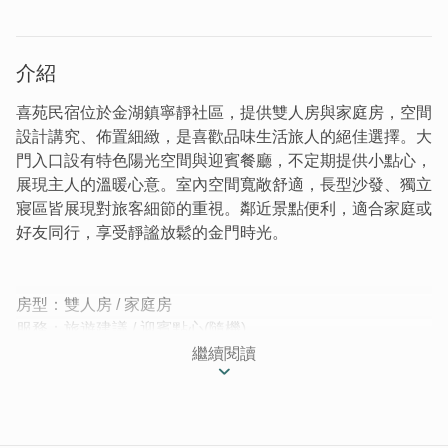
介紹
喜苑民宿位於金湖鎮寧靜社區，提供雙人房與家庭房，空間
設計講究、佈置細緻，是喜歡品味生活旅人的絕佳選擇。大
門入口設有特色陽光空間與迎賓餐廳，不定期提供小點心，
展現主人的溫暖心意。室內空間寬敞舒適，長型沙發、獨立
寢區皆展現對旅客細節的重視。鄰近景點便利，適合家庭或
好友同行，享受靜謐放鬆的金門時光。
房型：雙人房 / 家庭房
服務：旅遊建議 / 迎賓點心(隨機)
繼續閱讀
│把生活過好，精緻空間好品味 ‧ 喜苑民宿│
什麼！打開大門竟然不是客廳？這唯美的空間讓人很驚喜，
晴天享受陽光灑落、雨天也能在室內享受滴答雨聲，非常愜