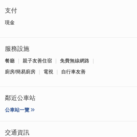
意，不免讚嘆民宿主人也太會過日子了吧~
支付
現金
服務設施
餐廳
親子友善住宿
免費無線網路
廚房/簡易廚房
電視
自行車友善
鄰近公車站
往內走是迎賓餐廳，也是旅客到來後與主人見面的第一個空
公車站一覽
間，各角落打理的舒適宜人，獨具風格的佈置處處都值得停
留目光，餐桌上不時會有迎賓小點心，是主人想向旅人分享
的心意。
交通資訊