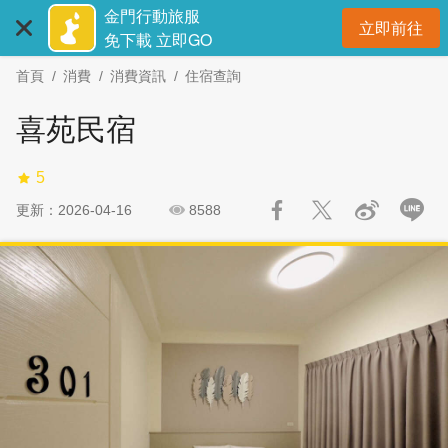
:::
跳
跳
金門行動旅服
立即前往
到
過
開
免下載 立即GO
主
社
首頁
消費
消費資訊
住宿查詢
要
群
內
分
喜苑民宿
容
享
區
5
塊
更新：2026-04-16
8588