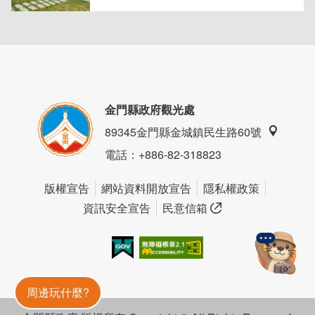
金門縣政府觀光處
89345金門縣金城鎮民生路60號
電話
：+886-82-318823
「家庭房」
利用層板將寬敞的房內空間做些變化，也讓每個
床位的旅客在同個空間裡稍稍保有隱私感，舒服的色調讓人
版權宣告
網站資料開放宣告
隱私權政策
好放鬆。
資訊安全宣告
民意信箱
我的e政府
無障礙AA
金門旅遊神
周邊玩什麼?