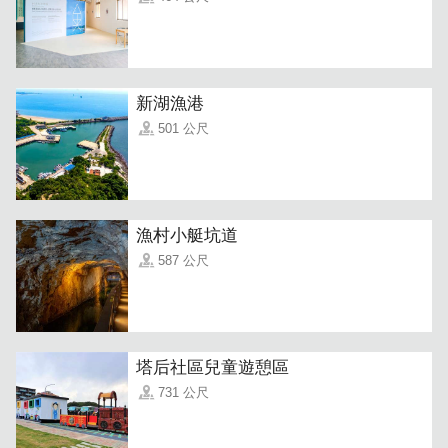
新湖漁港
501 公尺
漁村小艇坑道
587 公尺
「雙床房」
是朋友出遊好選擇，一人一張床既不用搶被子也
不擔心打擾到對方，玩得盡興後睡得飽是一趟好的旅程很重
要的小技巧。
塔后社區兒童遊憩區
731 公尺