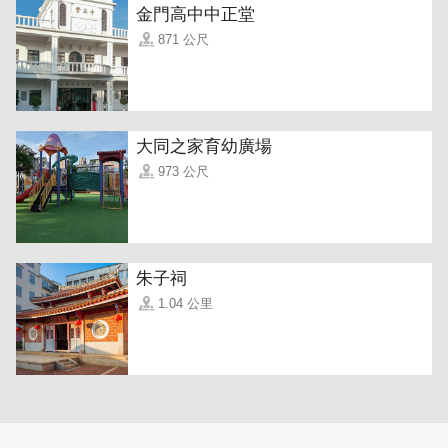
金門高中中正堂
871 公尺
大同之家育幼廣場
973 公尺
朱子祠
1.04 公里
民宿提供雙床房及雙人房房型，房內配有書桌、平面電視與
空調。