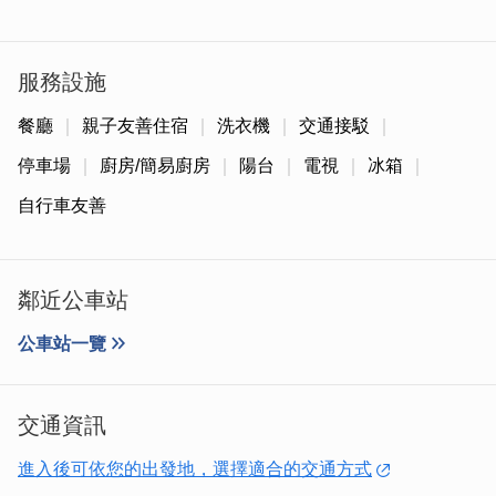
服務設施
餐廳
親子友善住宿
洗衣機
交通接駁
一踏進大廳，便可感受到古典風格的氛圍，並看到飲水機與
冰箱等設施，供旅客使用。
停車場
廚房/簡易廚房
陽台
電視
冰箱
自行車友善
鄰近公車站
公車站一覽
交通資訊
進入後可依您的出發地，選擇適合的交通方式