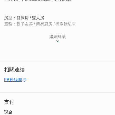
房型：雙床房 / 雙人房
服務：親子友善 / 簡易廚房 / 機場接駁車
| 金門親民舒適的度假新選擇 |
繼續閱讀
碧海居民宿位於金寧鄉慈湖路，是一家於2022年新開幕的
民宿，提供舒適、整潔的住宿選擇。民宿地理位置便利，附
近有超市，方便旅客購買日常用品及零食。
相關連結
FB粉絲團
支付
現金