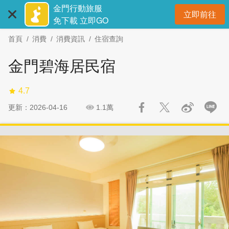
:::
跳
跳
金門行動旅服
立即前往
到
過
開
免下載 立即GO
主
社
首頁
消費
消費資訊
住宿查詢
要
群
內
分
金門碧海居民宿
容
享
區
4.7
塊
更新：2026-04-16
1.1萬