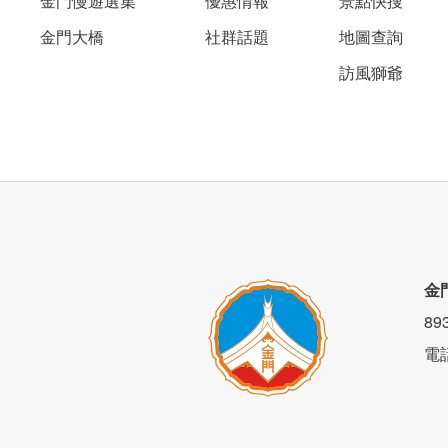
金門慢遊選集
優惠情報
景點快搜
金門大橋
社群話題
地圖查詢
訪風獅爺
房間內簡約卻也沒少了家居用品的點綴，
一躺下，舒適質感的空間，很容易就進入夢
金
8
電