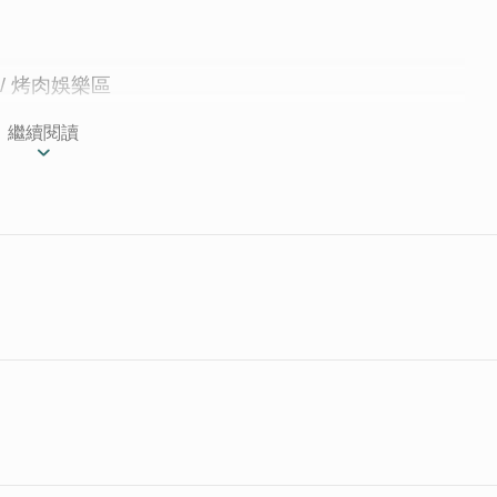
 / 烤肉娛樂區
繼續閱讀
素回到家鄉金門，看著如此美好的生活環境，便著手打
在的想法，邀請設計師一步步將屋內空間變身，期許能