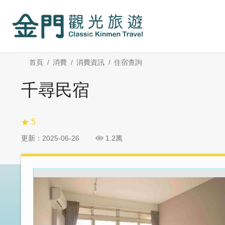
:::
跳
跳
到
過
主
社
要
群
內
分
:::
首頁
消費
消費資訊
住宿查詢
容
享
區
千尋民宿
塊
5
更新：2025-06-26
1.2萬