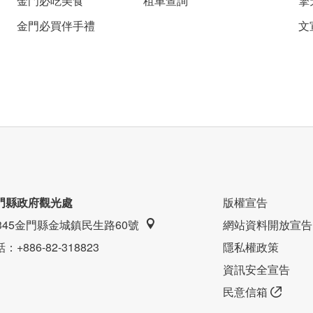
金門必吃美食
租車查詢
擎
金門必買伴手禮
文
柔柔燈條散發出溫柔感，出遊一整天回到這裡，洗個澡
鄉~
門縣政府觀光處
版權宣告
9345金門縣金城鎮民生路60號
網站資料開放宣告
話
：+886-82-318823
隱私權政策
資訊安全宣告
民意信箱