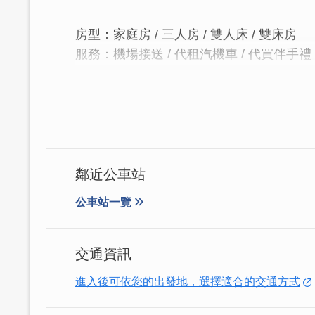
房型：家庭房 / 三人房 / 雙人床 / 雙床房
服務：機場接送 / 代租汽機車 / 代買伴手禮
│青年返鄉打造設計感民宿│
原在外闖蕩事業的民宿主理人，因家人因
造「千尋民宿」抱著想給旅人有個棲身所
成為旅途中讓人想落腳的住所。
鄰近公車站
公車站一覽
交通資訊
進入後可依您的出發地，選擇適合的交通方式