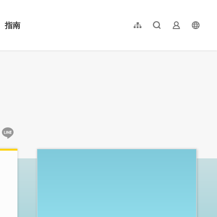
指南
網站導覽
全文檢索
業者登入
langu
简体中文
English
日本語
한국어
:::