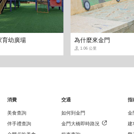
家育幼廣場
為什麼來金門
1.06 公里
消費
交通
指
美食查詢
如何到金門
金
伴手禮查詢
金門大橋即時路況
建