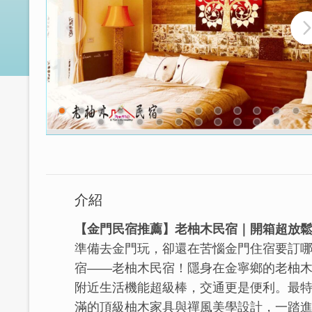
介紹
【金門民宿推薦】老柚木民宿｜開箱超放
準備去金門玩，卻還在苦惱金門住宿要訂
宿——老柚木民宿！隱身在金寧鄉的老柚
附近生活機能超級棒，交通更是便利。最
滿的頂級柚木家具與禪風美學設計，一踏