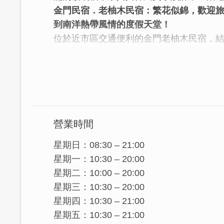
金門民宿．老柚木民宿：
繁花似錦，歡迎
到南洋熱帶風情的度假天堂！
位於近市區交通便利的金門老柚木民宿，
的喧囂，感受到如同置身熱帶海島的悠閒
木家具、經典花磚為主軸，輔以雞蛋花為
充滿了中西合壁、異國情調與愉悅的舒適
是近城區內的最佳入住選擇，誠摯邀請您來
入住！
營業時間
│有種旅行，開始了，就回不了頭。佇足您
星期日：08:30 – 21:00
客來小城，小城無以報，
星期一：10:30 – 20:00
僅致溫溫的高梁、溫溫的人情、深深的祝
星期二：10:00 – 20:00
我們的官網：
星期三：10:30 – 20:00
https://www.home-teak-residence.com/
星期四：10:30 – 21:00
星期五：10:30 – 21:00