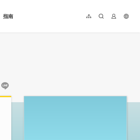
指南
網站導覽
全文檢索
業者登入
langu
简体中文
English
日本語
한국어
:::