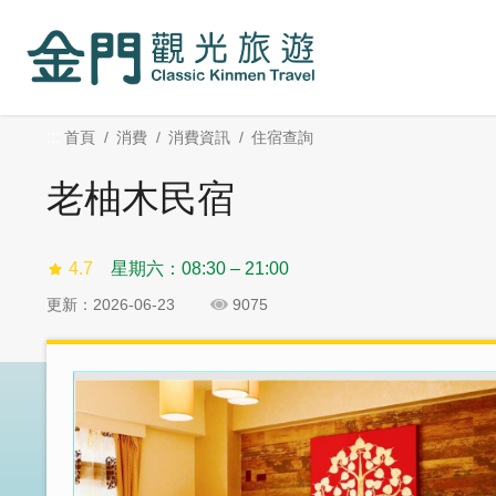
:::
跳
跳
到
過
主
社
要
群
內
分
:::
首頁
消費
消費資訊
住宿查詢
容
享
區
老柚木民宿
塊
4.7
星期六：08:30 – 21:00
更新：2026-06-23
9075