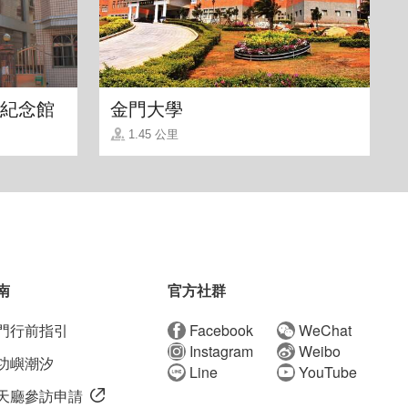
紀念館
金門大學
1.45 公里
南
官方社群
門行前指引
Facebook
WeChat
Instagram
Weibo
功嶼潮汐
Line
YouTube
天廳參訪申請