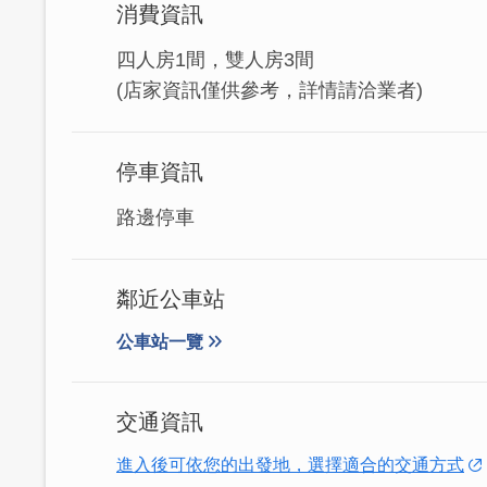
😊房型說明：
消費資訊
1、旅行Ing豪華雙床房：兩人標準床(110公分 
四人房1間，雙人房3間
(店家資訊僅供參考，詳情請洽業者)
停車資訊
路邊停車
鄰近公車站
公車站一覽
交通資訊
進入後可依您的出發地，選擇適合的交通方式