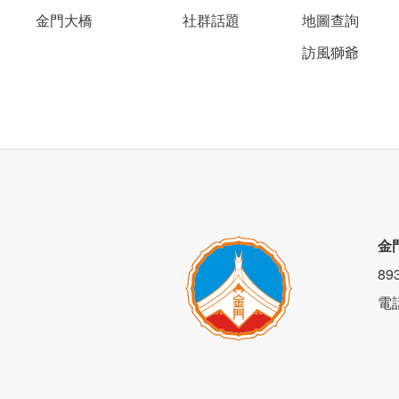
金門大橋
社群話題
地圖查詢
訪風獅爺
2、微光豪華四人房：兩人加大床King Size( 1
金
8
電