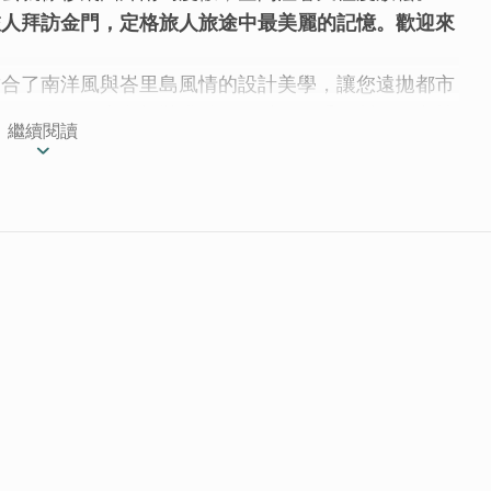
旅人拜訪金門，定格旅人旅途中最美麗的記憶。歡迎來
結合了南洋風與峇里島風情的設計美學，讓您遠拋都市
氛圍。金門民宿內部裝潢精緻，以天然手工製作的老柚
繼續閱讀
視覺圖騰，完美融入大自然的溫潤質感，每一個角落都
感。
金門，聽海、踏浪、追淚！金門 老柚木民宿敬邀您
喜愛的轉角與天藍。│
願，塞往旅人遠方的行囊。