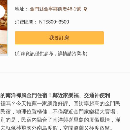
地址
金門縣金寧鄉前厝46-1號
消費區間
NT$800~3500
我要訂房
(店家資訊僅供參考，詳情請洽業者)
鬆的南洋禪風金門住宿！鄰近家樂福、交通神便利
哪裡嗎？今天推薦一家網路好評、回訪率超高的金門民
木民宿，地理位置極佳，不僅鄰近金門家樂福大賣場，
特別的是，民宿內融合了南洋與峇里島的度假風情，滿
進去就像秒飛國外南島度假，空間溫馨又極度放鬆。