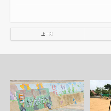
上一則
│柚木、瓷器、皮革的協合│
很多元素也許一開始，無意把它們擱在一
麼看都很美，在某年某月的某一天，湊在
我們身旁，只要心靜下來，就能體味，這
“歡迎您來金門作客！”這句話充滿了金門
麗的自然景觀，還有著獨特的風獅爺文化
古蹟、欣賞美麗風景，還是品味當地美食
期待您的到來，讓我們一起探索金門的美