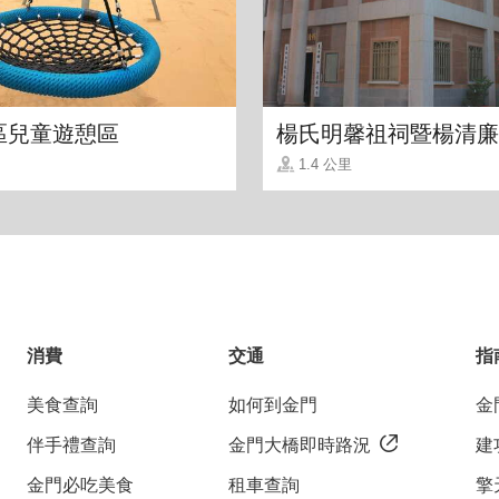
區兒童遊憩區
楊氏明馨祖祠暨楊清廉
1.4 公里
消費
交通
指
美食查詢
如何到金門
金
伴手禮查詢
金門大橋即時路況
建
金門必吃美食
租車查詢
擎