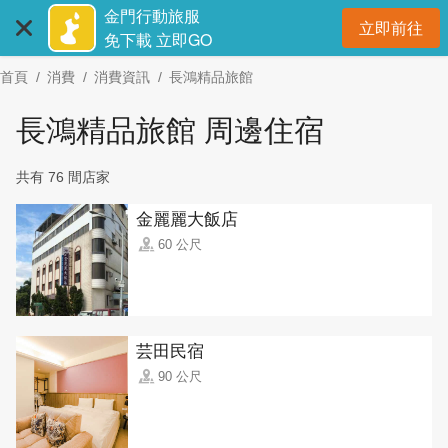
:::
跳
金門行動旅服
立即前往
到
開
免下載 立即GO
主
首頁
消費
消費資訊
長鴻精品旅館
要
內
長鴻精品旅館 周邊住宿
容
區
共有 76 間店家
塊
金麗麗大飯店
60 公尺
芸田民宿
90 公尺