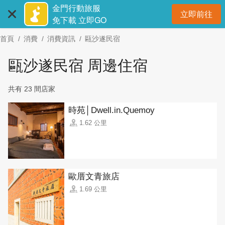
:::
跳
金門行動旅服
立即前往
到
開
免下載 立即GO
主
首頁
消費
消費資訊
甌沙遂民宿
要
內
甌沙遂民宿 周邊住宿
容
區
共有 23 間店家
塊
時苑│Dwell.in.Quemoy
1.62 公里
歐厝文青旅店
1.69 公里