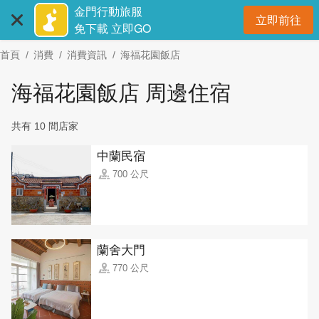
:::
跳
金門行動旅服
立即前往
到
開
免下載 立即GO
主
首頁
消費
消費資訊
海福花園飯店
要
內
海福花園飯店 周邊住宿
容
區
共有 10 間店家
塊
中蘭民宿
700 公尺
蘭舍大門
770 公尺