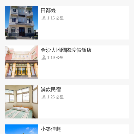
田鄰綠
1.16 公里
金沙大地國際渡假飯店
1.19 公里
浦欽民宿
1.26 公里
小築佳趣