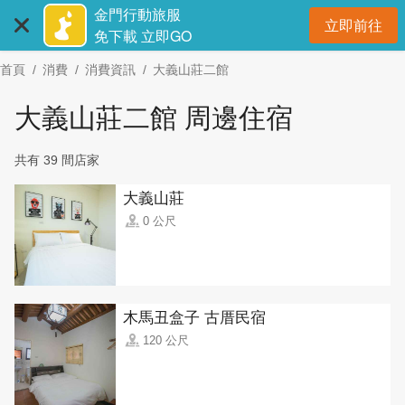
:::
跳
金門行動旅服
立即前往
到
開
免下載 立即GO
主
首頁
消費
消費資訊
大義山莊二館
要
內
大義山莊二館 周邊住宿
容
區
共有 39 間店家
塊
大義山莊
0 公尺
木馬丑盒子 古厝民宿
120 公尺