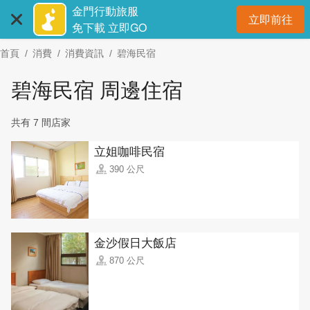
:::
跳
金門行動旅服
立即前往
到
開
免下載 立即GO
主
首頁
消費
消費資訊
碧海民宿
要
內
碧海民宿 周邊住宿
容
區
共有 7 間店家
塊
立姐咖啡民宿
390 公尺
金沙假日大飯店
870 公尺