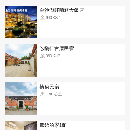
金沙湖畔商務大飯店
940 公尺
煦樂軒古厝民宿
960 公尺
拾穗民宿
1.96 公里
麗絲的家1館