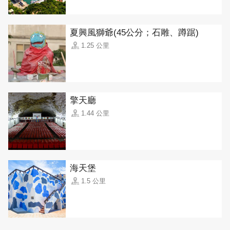
夏興風獅爺(45公分；石雕、蹲踞)
1.25 公里
擎天廳
1.44 公里
海天堡
1.5 公里