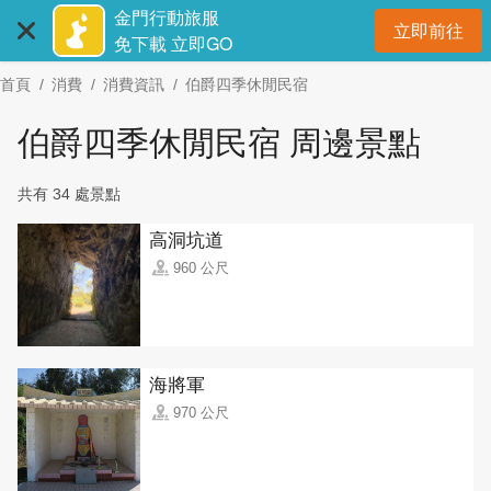
:::
跳
金門行動旅服
立即前往
到
開
免下載 立即GO
主
首頁
消費
消費資訊
伯爵四季休閒民宿
要
內
伯爵四季休閒民宿 周邊景點
容
區
共有 34 處景點
塊
高洞坑道
960 公尺
海將軍
970 公尺