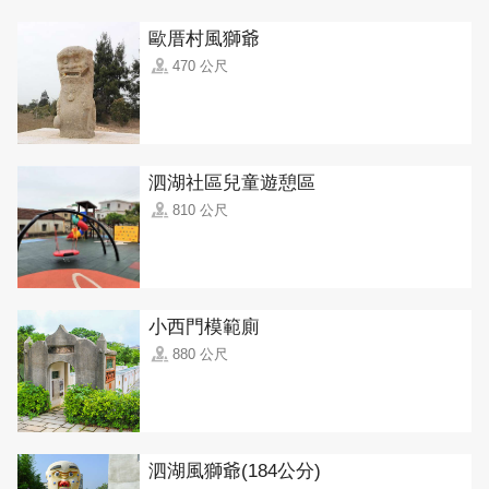
歐厝村風獅爺
470 公尺
泗湖社區兒童遊憩區
810 公尺
小西門模範廁
880 公尺
泗湖風獅爺(184公分)