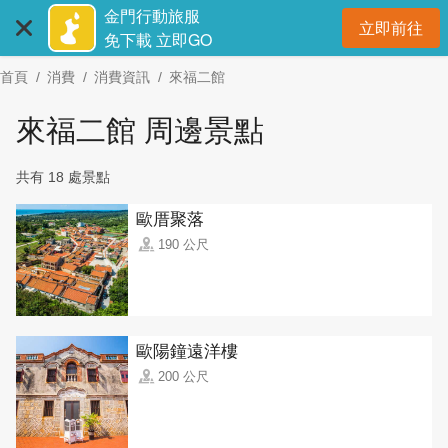
:::
跳
金門行動旅服
立即前往
到
開
免下載 立即GO
主
首頁
消費
消費資訊
來福二館
要
內
來福二館 周邊景點
容
區
共有 18 處景點
塊
歐厝聚落
190 公尺
歐陽鐘遠洋樓
200 公尺