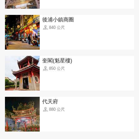
後浦小鎮商圈
840 公尺
奎閣(魁星樓)
850 公尺
代天府
880 公尺