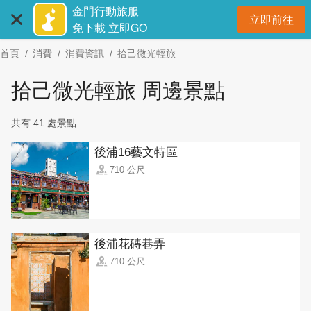
:::
跳
金門行動旅服
立即前往
到
開
免下載 立即GO
主
首頁
消費
消費資訊
拾己微光輕旅
要
內
拾己微光輕旅 周邊景點
容
區
共有 41 處景點
塊
後浦16藝文特區
710 公尺
後浦花磚巷弄
710 公尺