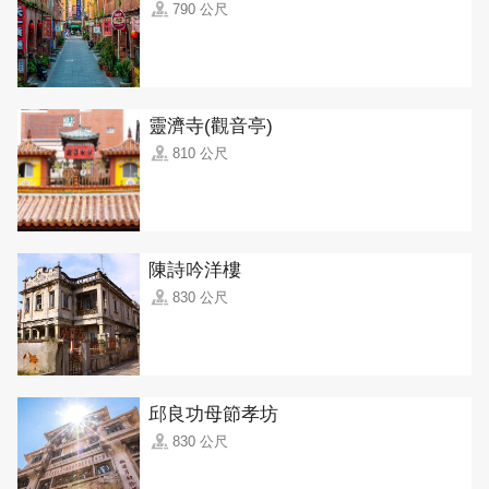
790 公尺
靈濟寺(觀音亭)
810 公尺
陳詩吟洋樓
830 公尺
邱良功母節孝坊
830 公尺