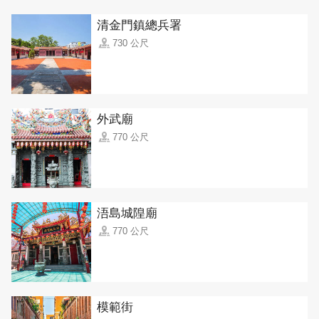
清金門鎮總兵署
730 公尺
外武廟
770 公尺
浯島城隍廟
770 公尺
模範街