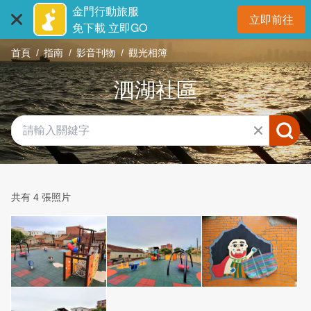
:::
跳
金門行動旅服
立即前往
到
開
免下載 立即GO
主
首頁
指南
影音刊物
觀光相簿
要
內
泗湖社區
容
區
塊
共有 4 張照片