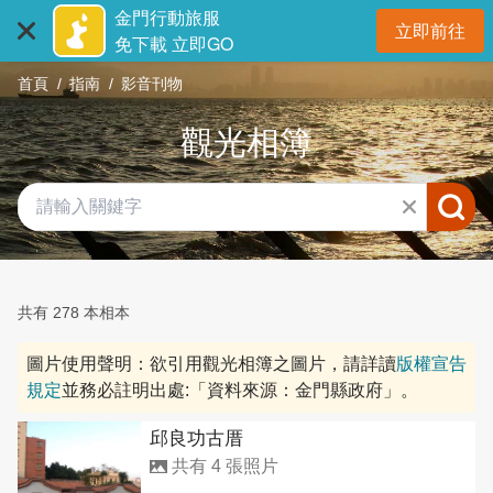
:::
跳
金門行動旅服
立即前往
到
開
免下載 立即GO
主
首頁
指南
影音刊物
要
內
觀光相簿
容
區
塊
共有 278 本相本
圖片使用聲明：欲引用觀光相簿之圖片，請詳讀
版權宣告
規定
並務必註明出處:「資料來源：金門縣政府」。
邱良功古厝
共有 4 張照片