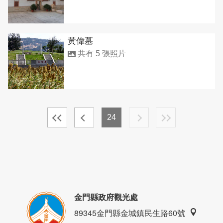
黃偉墓
共有 5 張照片
24
金門縣政府觀光處
89345金門縣金城鎮民生路60號