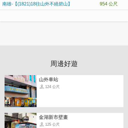
南雄-【(1821)18往山外不繞碧山】
954 公尺
周邊好遊
山外車站
124 公尺
金湖新市壁畫
125 公尺