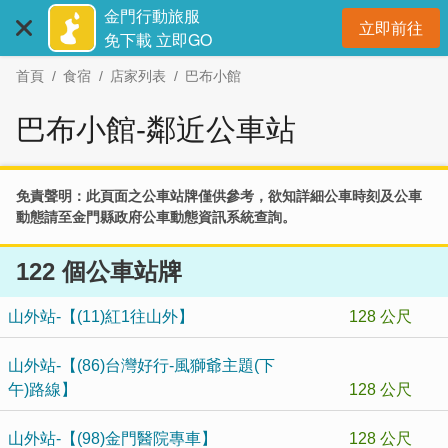
:::
跳
金門行動旅服
立即前往
到
開
免下載 立即GO
主
首頁
食宿
店家列表
巴布小館
要
內
巴布小館-鄰近公車站
容
區
塊
免責聲明：此頁面之公車站牌僅供參考，欲知詳細公車時刻及公車
動態請至
金門縣政府公車動態資訊系統
查詢。
122 個公車站牌
山外站-【(11)紅1往山外】
128 公尺
山外站-【(86)台灣好行-風獅爺主題(下
午)路線】
128 公尺
山外站-【(98)金門醫院專車】
128 公尺