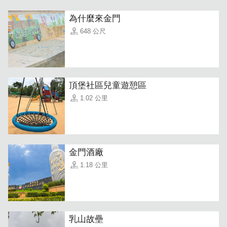
為什麼來金門
648 公尺
頂堡社區兒童遊憩區
1.02 公里
金門酒廠
1.18 公里
乳山故壘