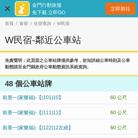
:::
跳
金門行動旅服
立即前往
到
開
免下載 立即GO
主
首頁
食宿
住宿查詢
W民宿
要
內
W民宿-鄰近公車站
容
區
塊
免責聲明：此頁面之公車站牌僅供參考，欲知詳細公車時刻及公車
動態請至
金門縣政府公車動態資訊系統
查詢。
48 個公車站牌
前厝一(家樂福)-【(101)10】
60 公尺
前厝一(家樂福)-【(111)11】
60 公尺
前厝一(家樂福)-【(122)12左繞】
60 公尺