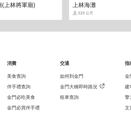
(上林將軍廟)
上林海灘
619 公尺
消費
交通
指
美食查詢
如何到金門
金
伴手禮查詢
金門大橋即時路況
建
金門必吃美食
租車查詢
擎
金門必買伴手禮
文