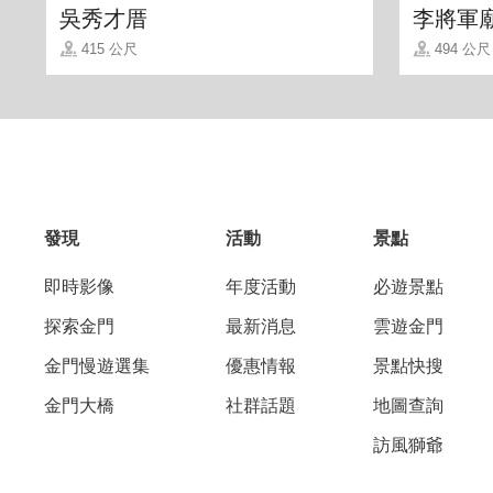
吳秀才厝
李將軍廟
415 公尺
494 公尺
發現
活動
景點
即時影像
年度活動
必遊景點
探索金門
最新消息
雲遊金門
金門慢遊選集
優惠情報
景點快搜
金門大橋
社群話題
地圖查詢
訪風獅爺