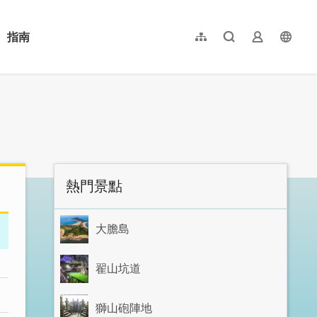
指南
網站導覽
全文檢索
業者登入
langu
简体中文
English
日本語
한국어
:::
熱門景點
大膽島
翟山坑道
獅山砲陣地