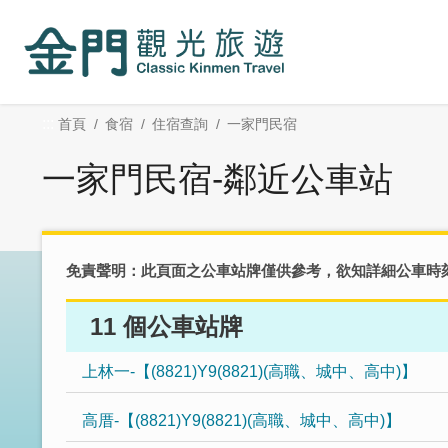
:::
跳
到
主
要
內
:::
首頁
食宿
住宿查詢
一家門民宿
容
區
一家門民宿-鄰近公車站
塊
免責聲明：此頁面之公車站牌僅供參考，欲知詳細公車時
11 個公車站牌
上林一-【(8821)Y9(8821)(高職、城中、高中)】
高厝-【(8821)Y9(8821)(高職、城中、高中)】