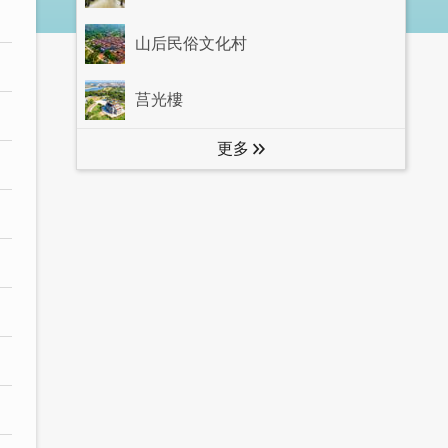
山后民俗文化村
莒光樓
更多