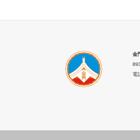
金
8
電