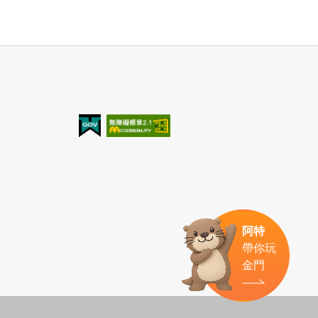
我的e政府
無障礙AA
阿特
帶你玩
金門