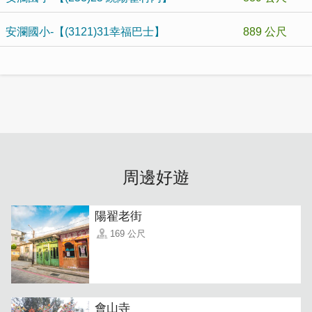
安瀾國小-【(3121)31幸福巴士】
889 公尺
周邊好遊
陽翟老街
169 公尺
會山寺