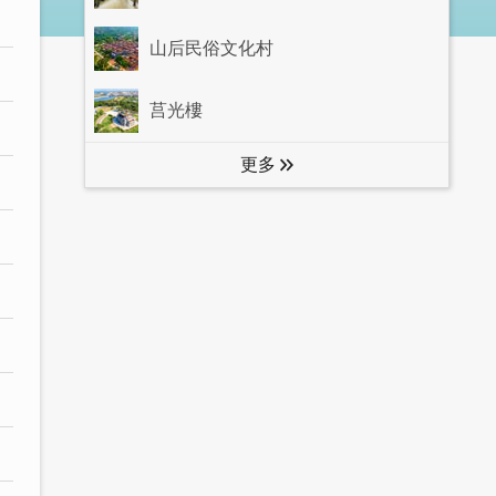
山后民俗文化村
莒光樓
更多