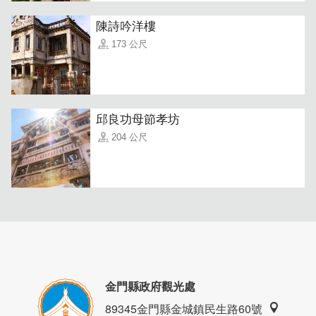
陳詩吟洋樓
173 公尺
邱良功母節孝坊
204 公尺
金門縣政府觀光處
89345金門縣金城鎮民生路60號