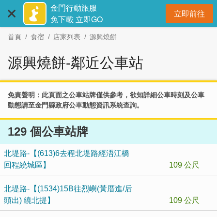
:::
跳
金門行動旅服
立即前往
到
開
免下載 立即GO
主
首頁
食宿
店家列表
源興燒餅
要
內
源興燒餅-鄰近公車站
容
區
塊
免責聲明：此頁面之公車站牌僅供參考，欲知詳細公車時刻及公車
動態請至
金門縣政府公車動態資訊系統
查詢。
129 個公車站牌
北堤路-【(613)6去程北堤路經浯江橋
回程繞城區】
109 公尺
北堤路-【(1534)15B往烈嶼(黃厝進/后
頭出) 繞北提】
109 公尺