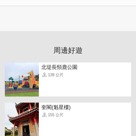
周邊好遊
北堤長頸鹿公園
139 公尺
奎閣(魁星樓)
155 公尺