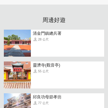
周邊好遊
清金門鎮總兵署
28 公尺
靈濟寺(觀音亭)
55 公尺
邱良功母節孝坊
77 公尺