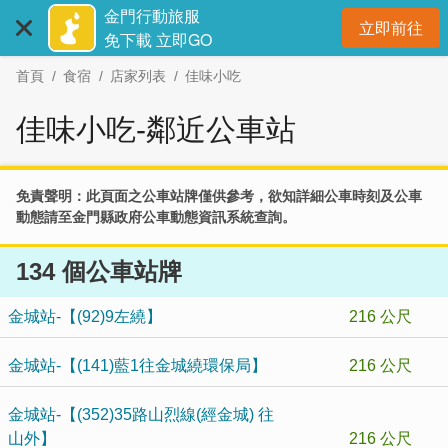
:::
跳
金門行動旅服
立即前往
到
開
免下載 立即GO
主
首頁
食宿
店家列表
佳味小吃
要
內
佳味小吃-鄰近公車站
容
區
塊
免責聲明：此頁面之公車站牌僅供參考，欲知詳細公車時刻及公車
動態請至
金門縣政府公車動態資訊系統
查詢。
134 個公車站牌
金城站-【(92)9左繞】
216 公尺
金城站-【(141)藍1往金城繞環保局】
216 公尺
金城站-【(352)35路山烈線(經金城) 往
山外】
216 公尺