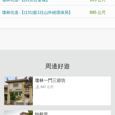
瓊林坑道-【(131)藍1往山外繞環保局】
995 公尺
周邊好遊
瓊林一門三節坊
847 公尺
怡穀堂