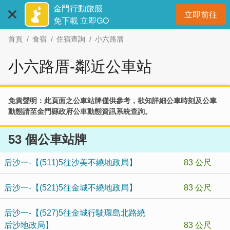
:::
跳
金門行動旅服
立即前往
到
開
免下載 立即GO
主
首頁
食宿
住宿查詢
小六路厝
要
內
小六路厝-鄰近公車站
容
區
塊
免責聲明：此頁面之公車站牌僅供參考，欲知詳細公車時刻及公車
動態請至
金門縣政府公車動態資訊系統
查詢。
53 個公車站牌
后沙一-【(511)5往沙美不繞地政局】
83 公尺
后沙一-【(521)5往金城不繞地政局】
83 公尺
后沙一-【(527)5往金城行駛環島北路繞
后沙地政局】
83 公尺