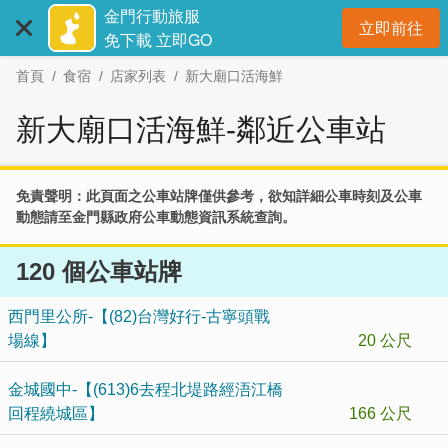
:::
跳
金門行動旅服
立即前往
到
開
免下載 立即GO
主
首頁
食宿
店家列表
新大廟口活海鮮
要
內
新大廟口活海鮮-鄰近公車站
容
區
塊
免責聲明：此頁面之公車站牌僅供參考，欲知詳細公車時刻及公車
動態請至
金門縣政府公車動態資訊系統
查詢。
120 個公車站牌
西門里公所-【(82)台灣好行-古寧頭戰
場線】
20 公尺
金城國中-【(613)6去程北堤路經浯江橋
回程繞城區】
166 公尺