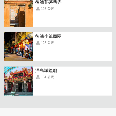
後浦花磚巷弄
126 公尺
後浦小鎮商圈
128 公尺
浯島城隍廟
161 公尺