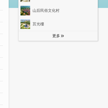
山后民俗文化村
莒光樓
更多