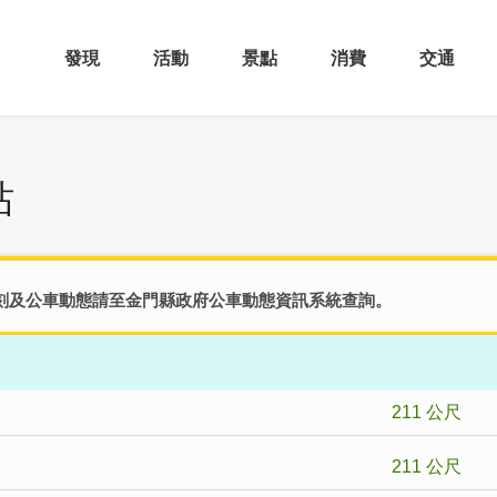
發現
活動
景點
消費
交通
站
刻及公車動態請至
金門縣政府公車動態資訊系統
查詢。
211 公尺
211 公尺