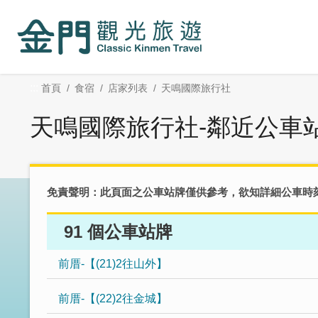
:::
跳
到
主
要
內
:::
首頁
食宿
店家列表
天鳴國際旅行社
容
區
天鳴國際旅行社-鄰近公車
塊
免責聲明：此頁面之公車站牌僅供參考，欲知詳細公車時
91 個公車站牌
前厝-【(21)2往山外】
前厝-【(22)2往金城】