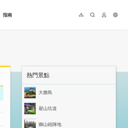
指南
網站導覽
全文檢索
業者登入
langu
简体中文
English
日本語
한국어
:::
熱門景點
大膽島
翟山坑道
獅山砲陣地