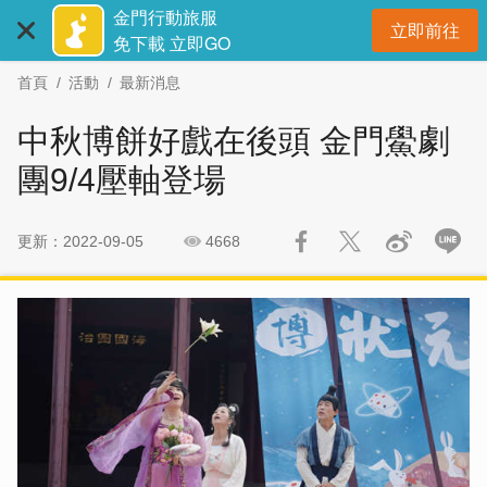
:::
跳
跳
金門行動旅服
立即前往
到
過
開
免下載 立即GO
主
社
首頁
活動
最新消息
要
群
內
分
中秋博餅好戲在後頭 金門鱟劇
容
享
區
團9/4壓軸登場
塊
更新：2022-09-05
4668