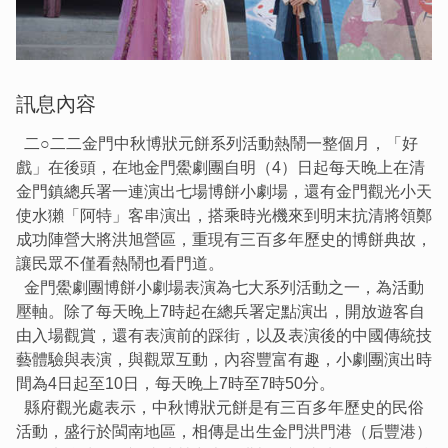
訊息內容
二○二二金門中秋博狀元餅系列活動熱鬧一整個月，「好
戲」在後頭，在地金門鱟劇團自明（4）日起每天晚上在清
金門鎮總兵署一連演出七場博餅小劇場，還有金門觀光小天
使水獺「阿特」客串演出，搭乘時光機來到明末抗清將領鄭
成功陣營大將洪旭營區，重現有三百多年歷史的博餅典故，
讓民眾不僅看熱鬧也看門道。
金門鱟劇團博餅小劇場表演為七大系列活動之一，為活動
壓軸。除了每天晚上7時起在總兵署定點演出，開放遊客自
由入場觀賞，還有表演前的踩街，以及表演後的中國傳統技
藝體驗與表演，與觀眾互動，內容豐富有趣，小劇團演出時
間為4日起至10日，每天晚上7時至7時50分。
縣府觀光處表示，中秋博狀元餅是有三百多年歷史的民俗
活動，盛行於閩南地區，相傳是出生金門洪門港（后豐港）