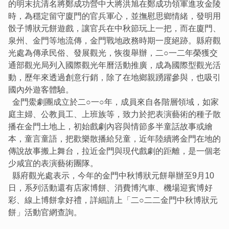
的明末抗清名將鄭成功營中大將洪旭在鄭成功領軍進攻金陵
時，為穩定留守廈門的官兵軍心，並撫慰思鄉情緒，發明用
骰子博狀元餅遊戲，讓官兵在中秋節玩上一把，而在廈門、
泉州、金門等地流傳，金門戰地政務時期一度絕跡。縣府觀
光處為傳承民俗、發展觀光，恢復舉辦，二○一二年榮獲交
通部觀光局列入國際觀光年曆活動推廣，成為國際型觀光活
動，歷年來透過創意行銷，除了在地鄉親踴躍參與，也吸引
國內外遊客體驗。
金門鱟劇團成立於二○一○年，成員來自各階層領域，如家
庭主婦、公教員工、上班族等，致力於把表演藝術的種子散
播在金門土地上，初始戲劇內容與情節多半童話故事或繪
本，童言童語，把歡樂散播給兒童，近年陸續將金門在地的
傳說故事搬上舞台，拉近金門與現代戲劇的距離，是一個老
少咸宜的表演藝術團隊。
縣府觀光處表示，今年的金門中秋博狀元餅舉辦至9月10
日，系列活動還有店家博餅、消費博汽車、機場迎賓博好
彩、線上博餅拿好禮，詳細請上「二○二二金門中秋博狀元
餅」活動官網查詢。