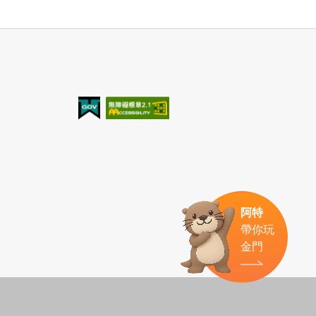
我的e政府
無障礙AA
阿特
帶你玩
金門