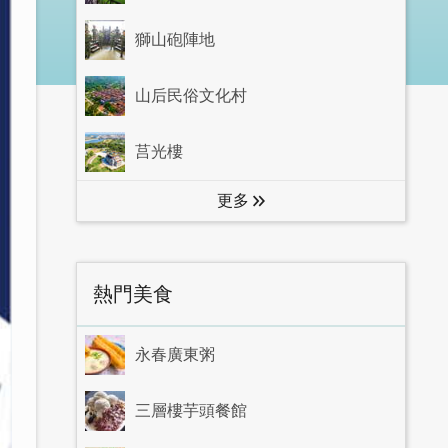
獅山砲陣地
山后民俗文化村
莒光樓
更多
熱門美食
永春廣東粥
三層樓芋頭餐館