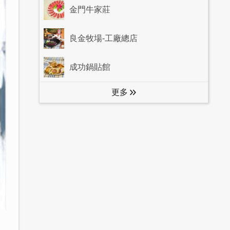
金門牛家莊
良金牧場-工廠總店
成功鍋貼館
更多