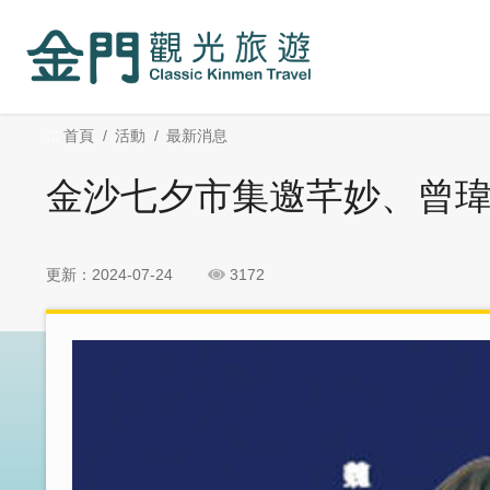
:::
跳
跳
到
過
主
社
要
群
內
分
:::
首頁
活動
最新消息
容
享
區
金沙七夕市集邀芊妙、曾
塊
更新：2024-07-24
3172