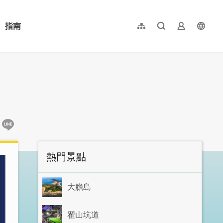
指南
網站導覽
全文檢索
業者登入
langu
简体中文
English
日本語
한국어
:::
熱門景點
大膽島
翟山坑道