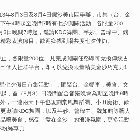
13年8月3日及8月4日假沙美市區舉辦，市集（台、金
下午4時起至晚間7時有七夕闖關活動，各限量200
月3日晚間7時起，邀請KDC舞團、芊妙、曾瑋中、魏
多精彩表演節目，歡迎鄉親到場共度七夕佳節。
時止，各限量200位。凡完成闖關任務即可兌換傳統古
己個人社群平台，即可以兌換限量精美金沙巧克力1
光繁星七夕假日市集活動」，匯聚台、金餐車，美食、文
時起，首（8月3）日晚間配合音樂晚會為期至晚間9時
市集外，一連兩天下午也規劃棠風舞蹈團、小丑魔術、歡
更邀請KDC舞團，以及芊妙、曾瑋中、魏如昀等藝人
，品嚐美食，感受「愛在金沙」的浪漫氛圍，更多活動
B粉絲專頁。