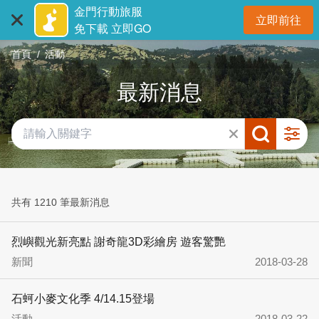
:::
跳
金門行動旅服
立即前往
到
開
免下載 立即GO
主
首頁
活動
要
內
最新消息
容
區
塊
共有 1210 筆最新消息
烈嶼觀光新亮點 謝奇龍3D彩繪房 遊客驚艷
新聞
2018-03-28
石蚵小麥文化季 4/14.15登場
活動
2018-03-22